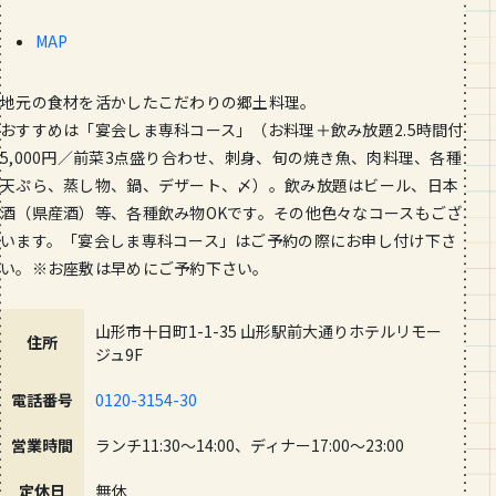
MAP
地元の食材を活かしたこだわりの郷土料理。
おすすめは「宴会しま専科コース」（お料理＋飲み放題2.5時間付
5,000円／前菜3点盛り合わせ、刺身、旬の焼き魚、肉料理、各種
天ぷら、蒸し物、鍋、デザート、〆）。飲み放題はビール、日本
酒（県産酒）等、各種飲み物OKです。その他色々なコースもござ
います。「宴会しま専科コース」はご予約の際にお申し付け下さ
い。※お座敷は早めにご予約下さい。
山形市十日町1-1-35 山形駅前大通りホテルリモー
住所
ジュ9F
電話番号
0120-3154-30
営業時間
ランチ11:30〜14:00、ディナー17:00〜23:00
定休日
無休