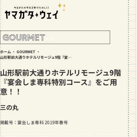
RANKING!
人気記事
TOP5
GOURMET
たべる
GOURMET
ホーム
・
GOURMET
・
地元民が選ぶ山形県ラーメン人気店
山形駅前大通りホテルリモージュ9階『宴会しま専科特別コース』をご用意！！
【30選】ランキング付き
山形駅前大通りホテルリモージュ9階
GOURMET
『宴会しま専科特別コース』をご用
おすすめ！山形のそば【23選】地元民
の人気ランキング付！～日刊ヤマガタ
意！！
ウェイが厳選
GOURMET
三の丸
【お肉をやわらかくする方法10選】結
局何が効果的？～おすすめのお取り寄
せセットも！
掲載号：宴会しま専科 2019年春号
TRIP
【写真付き】山寺の階段はきつい？階