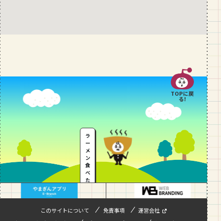
TOPに戻
る!
ラ
ー
メ
ン
食
べ
た
い
…
このサイトについて
免責事項
運営会社