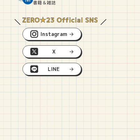
O
E
O
B
書籍＆雑誌
Instagram
X
LINE