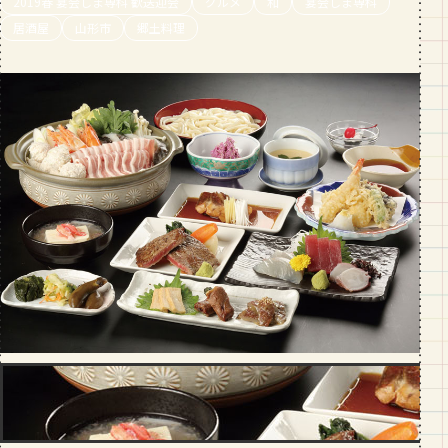
2019春 宴会しま専科 歓送迎会
グルメ
和
宴会しま専科
段数や所要時間をご紹介！
居酒屋
山形市
郷土料理
GOURMET
山形のおすすめパン屋さん【26選】地
元民が選ぶランキングBEST５付き！
_vol.1