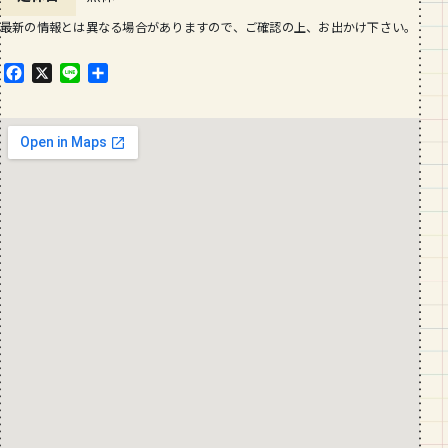
最新の情報とは異なる場合がありますので、ご確認の上、お出かけ下さい。
F
X
L
共
a
i
有
c
n
e
e
b
o
o
k