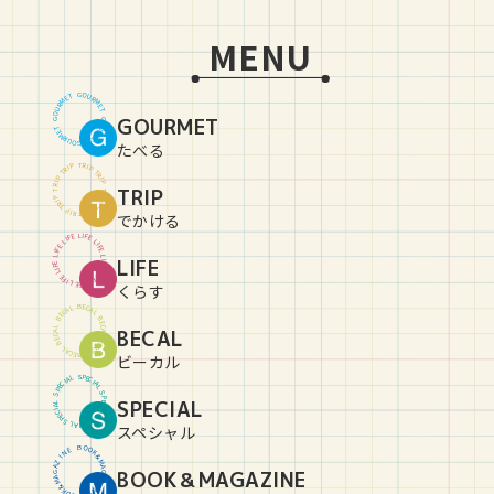
MENU
G
O
U
T
E
R
M
M
R
E
U
T
O
GOURMET
G
G
O
U
T
E
R
M
M
R
E
U
T
O
G
たべる
T
R
P
I
P
I
R
T
T
R
P
I
P
I
R
TRIP
T
T
R
P
I
P
I
R
T
T
R
P
I
P
I
R
T
でかける
L
I
E
F
F
E
I
L
L
I
E
F
F
E
I
L
L
LIFE
I
E
F
F
E
I
L
L
I
E
F
F
E
I
L
L
I
E
F
くらす
B
E
C
L
A
A
C
L
E
B
B
E
C
L
BECAL
A
A
C
L
E
B
B
E
C
L
A
A
C
L
E
B
ビーカル
S
P
L
E
A
C
I
I
C
A
E
L
P
S
S
P
SPECIAL
L
E
A
C
I
I
C
A
E
L
P
S
S
P
L
E
A
C
I
スペシャル
B
O
O
E
N
K
&
I
Z
M
A
A
BOOK＆MAGAZINE
G
G
A
A
Z
M
&
I
K
N