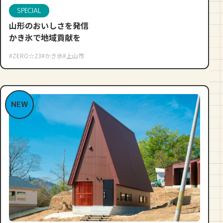
SPECIAL
山形のおいしさを発信
かき氷で地域貢献を
#ZERO☆23
#かき氷
#上山市
NEW