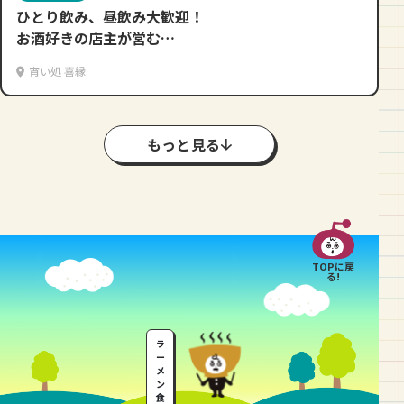
ひとり飲み、昼飲み大歓迎！
お酒好きの店主が営む
お酒好きのための大衆酒場
宵い処 喜縁
もっと見る
TOPに戻
る!
ラ
ー
メ
ン
食