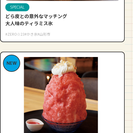
SPECIAL
どら皮との意外なマッチング
大人味のティラミス氷
#ZERO☆23
#かき氷
#山形市
NEW