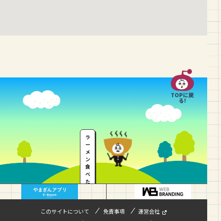
TOPに戻
る!
ラ
ー
メ
ン
食
べ
た
い
…
このサイトについて
免責事項
運営会社