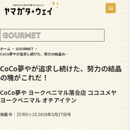
GOURMET
たべる
ホーム
・
GOURMET
・
CoCo夢やが追求し続けた、努力の結晶の塊がこれだ！
CoCo夢やが追求し続けた、努力の結晶
の塊がこれだ！
CoCo夢や ヨークベニマル落合店
ココユメヤ
ヨークベニマル オチアイテン
掲載号：ZERO☆23 2019年5月27日号
ZERO☆23
グルメ
どんどん焼き
山形市