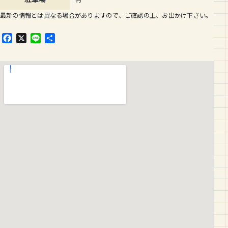
最新の情報とは異なる場合がありますので、ご確認の上、お出かけ下さい。
F
X
L
共
a
i
有
c
n
e
e
b
o
o
k