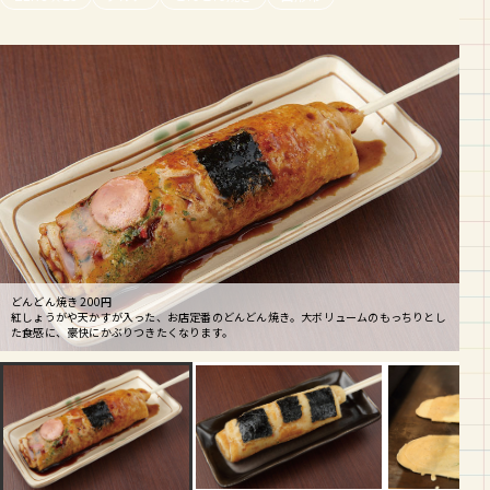
シャケマヨどんどん 300円
どんどん焼き 200円
シャケとマヨネーズ、ネギのペーストをのせていきます。巻き終えた生地にたっぷりと
最上義光没後400年記念につくられたこちら。シャケ好きだったという義光にあやか
紅しょうがや天かすが入った、お店定番のどんどん焼き。大ボリュームのもっちりとし
あしらうのは、フジ味噌醤油の生醤油。
り、3つの海苔で最上家の家紋を表しています。
た食感に、豪快にかぶりつきたくなります。