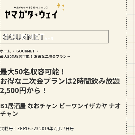
RANKING!
人気記事
TOP5
GOURMET
たべる
GOURMET
ホーム
・
GOURMET
・
地元民が選ぶ山形県ラーメン人気店
最大50名収容可能！ お得な二次会プランは2時間飲み放題2,500円から！
【30選】ランキング付き
最大50名収容可能！
GOURMET
お得な二次会プランは2時間飲み放題
おすすめ！山形のそば【23選】地元民
の人気ランキング付！～日刊ヤマガタ
2,500円から！
ウェイが厳選
GOURMET
B1居酒屋 なおチャン
ビーワンイザカヤ ナオ
【お肉をやわらかくする方法10選】結
チャン
局何が効果的？～おすすめのお取り寄
せセットも！
TRIP
掲載号：ZERO☆23 2019年7月27日号
【写真付き】山寺の階段はきつい？階