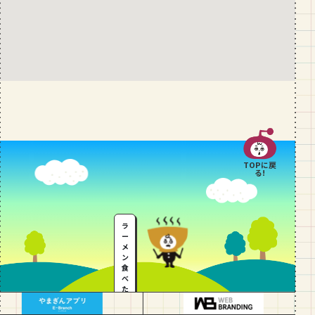
TOPに戻
る!
ラ
ー
メ
ン
食
べ
た
い
…