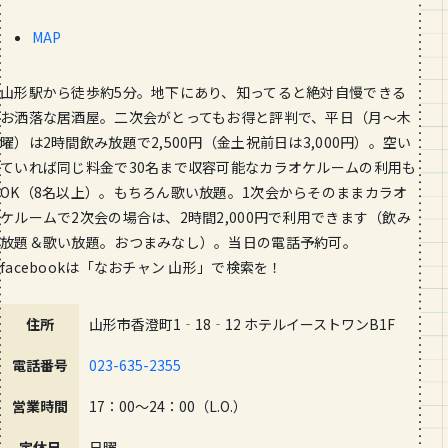
MAP
山形駅から徒歩約5分。地下にあり、知ってると絶対自慢できる
お洒落な居酒屋。二次会がとってもお得と評判で、平日（月～木
曜）は2時間飲み放題で2,500円（金土祝前日は3,000円）。空い
ていれば同じ料金で30名まで収容可能なカラオケルームの利用も
OK（8名以上）。もちろん歌い放題。1次会からそのままカラオ
ケルームで2次会の場合は、2時間2,000円で利用できます（飲み
放題＆歌い放題。おつまみなし）。当日の電話予約可。
facebookは「なおチャン 山形」で検索を！
住所
山形市香澄町1‐18‐12 ホテルイーストワンB1F
電話番号
023-635-2355
営業時間
17：00～24：00（L.O.）
定休日
日曜