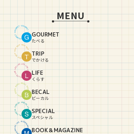
MENU
G
O
U
T
E
R
M
M
R
E
U
T
O
GOURMET
G
G
O
U
T
E
R
M
M
R
E
U
T
O
G
たべる
T
R
P
I
P
I
R
T
T
R
P
I
P
I
R
TRIP
T
T
R
P
I
P
I
R
T
T
R
P
I
P
I
R
T
でかける
L
I
E
F
F
E
I
L
L
I
E
F
F
E
I
L
L
LIFE
I
E
F
F
E
I
L
L
I
E
F
F
E
I
L
L
I
E
F
くらす
B
E
C
L
A
A
C
L
E
B
B
E
C
L
BECAL
A
A
C
L
E
B
B
E
C
L
A
A
C
L
E
B
ビーカル
S
P
L
E
A
C
I
I
C
A
E
L
P
S
S
P
SPECIAL
L
E
A
C
I
I
C
A
E
L
P
S
S
P
L
E
A
C
I
スペシャル
B
O
O
E
N
K
&
I
Z
M
A
A
BOOK＆MAGAZINE
G
G
A
A
Z
M
&
I
K
N