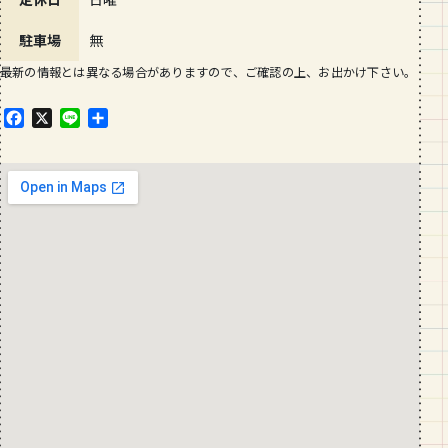
駐車場
無
最新の情報とは異なる場合がありますので、ご確認の上、お出かけ下さい。
F
X
L
共
a
i
有
c
n
e
e
b
o
o
k