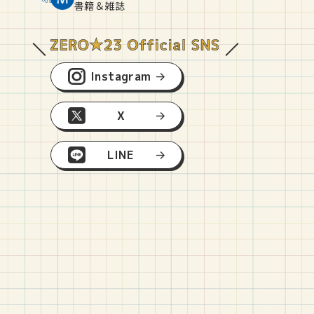
O
E
O
B
書籍＆雑誌
Instagram
X
LINE