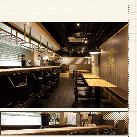
段数や所要時間をご紹介！
ZERO☆23
グルメ
宴会
居酒屋
山形市
GOURMET
山形のおすすめパン屋さん【26選】地
元民が選ぶランキングBEST５付き！
_vol.1