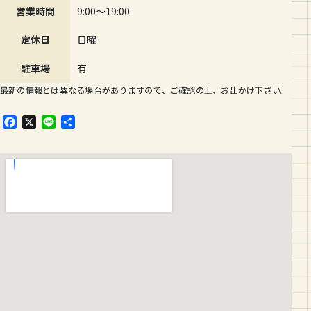
営業時間
9:00〜19:00
定休日
日曜
駐車場
有
最新の情報とは異なる場合がありますので、ご確認の上、お出かけ下さい。
F
X
L
共
a
i
有
c
n
e
e
b
o
o
k