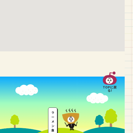
TOPに戻
る!
ラ
ー
メ
ン
食