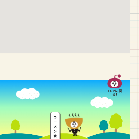
TOPに戻
る!
ラ
ー
メ
ン
食