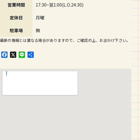
営業時間
17:30~翌1:00(L.O.24:30)
定休日
月曜
駐車場
無
最新の情報とは異なる場合がありますので、ご確認の上、お出かけ下さい。
F
X
L
共
a
i
有
c
n
e
e
b
o
o
k