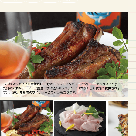
もち豚スペアリブの炭焼き1,404yen グレープリパブリックロザートグラス 864yen
九州の赤酒や、ニンニク醤油に漬け込んだスペアリブ（カットした状態で提供されま
もち豚の自家製ハム 756yen 塩漬けしたもち豚をゆっくりと火入れし、しっとりとし
穴子の炭焼き 1,296yen 魚介系の炭焼きもあります。こちらは夏バージョンとして、
す）。2017年創業のワイナリーのワインもあります。
た仕上がりに。肉感も脂感もあり食べごたえも充分。豚肉の甘みを味わってください。
キュウリのナムルと梅肉を添えて和テイストに仕上げています。
★生ビール（中）／594円 ★客単価／3000円〜