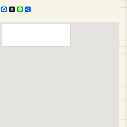
F
X
L
共
a
i
有
c
n
e
e
b
o
o
k