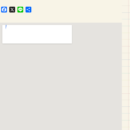
F
X
L
共
a
i
有
c
n
e
e
b
o
o
k