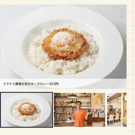
トマトと豚挽き肉のキーマカレー 850円
「ガルバンゾーがんばるぞー」オーナー梅津重利さん