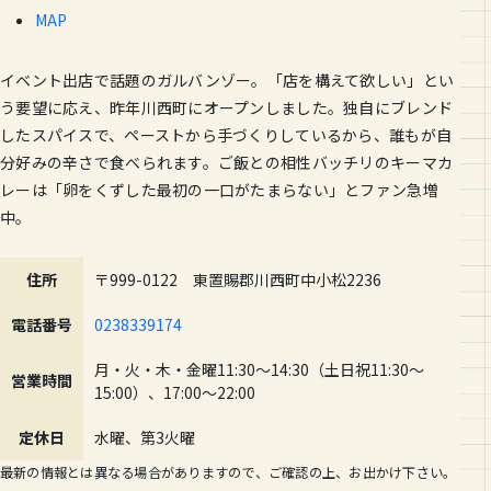
MAP
イベント出店で話題のガルバンゾー。「店を構えて欲しい」とい
う要望に応え、昨年川西町にオープンしました。独自にブレンド
したスパイスで、ペーストから手づくりしているから、誰もが自
分好みの辛さで食べられます。ご飯との相性バッチリのキーマカ
レーは「卵をくずした最初の一口がたまらない」とファン急増
中。
住所
〒999-0122 東置賜郡川西町中小松2236
電話番号
0238339174
月・火・木・金曜11:30～14:30（土日祝11:30～
営業時間
15:00）、17:00～22:00
定休日
水曜、第3火曜
最新の情報とは異なる場合がありますので、ご確認の上、お出かけ下さい。