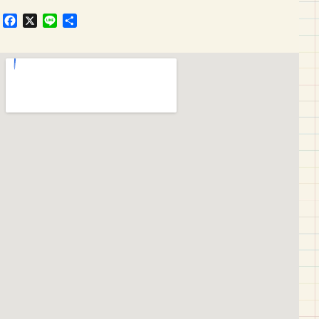
F
X
L
共
a
i
有
c
n
e
e
b
o
o
k