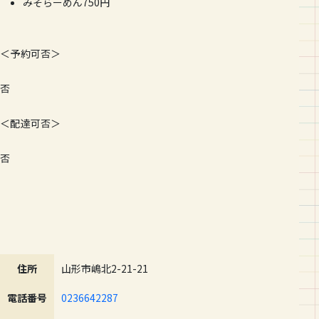
みそらーめん750円
＜予約可否＞
否
＜配達可否＞
否
住所
山形市嶋北2-21-21
電話番号
0236642287