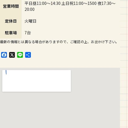
平日昼11:00～14:30 土日祝11:00～1500 夜17:30～
営業時間
20:00
定休日
火曜日
駐車場
7台
最新の情報とは異なる場合がありますので、ご確認の上、お出かけ下さい。
F
X
L
共
a
i
有
c
n
e
e
b
o
o
k