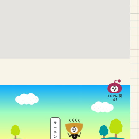
TOPに戻
る!
ラ
ー
メ
ン