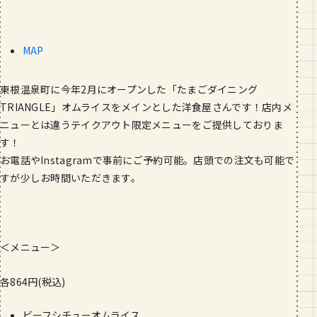
段数や所要時間をご紹介！
GOURMET
MAP
山形のおすすめパン屋さん【26選】地
元民が選ぶランキングBEST５付き！
_vol.1
東根温泉町に今年2月にオープンした「たまごダイニング
TRIANGLE」オムライスをメインとした洋食屋さんです！店
内メ
ニューとは違うテイクアウト限定メニューをご提供しておりま
す！
お電話やInstagramで事前にご予約可能。店頭での注文も
可能で
すが少しお時間いただきます。
＜メニュー＞
各864円(税込)
ビーフシチューオムライス