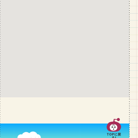
k
TOPに戻
る!