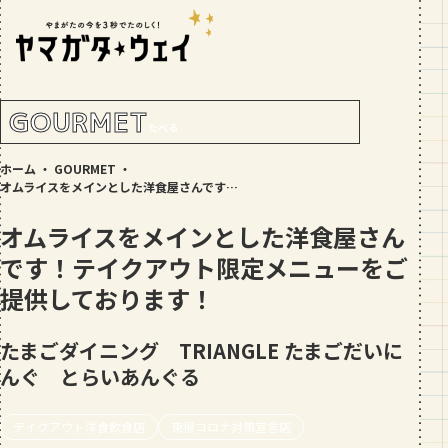
RANKING!
人気記事
TOP5
GOURMET
たべる
GOURMET
ホーム
・
GOURMET
・
地元民が選ぶ山形県ラーメン人気店
オムライスをメインとした洋食屋さんです！テイクアウト限定メニューをご提供しております！
【30選】ランキング付き
オムライスをメインとした洋食屋さん
GOURMET
です！テイクアウト限定メニューをご
おすすめ！山形のそば【23選】地元民
の人気ランキング付！～日刊ヤマガタ
提供しております！
ウェイが厳選
GOURMET
たまごダイニング TRIANGLE
たまごだいに
【お肉をやわらかくする方法10選】結
んぐ とらいあんぐる
局何が効果的？～おすすめのお取り寄
せセットも！
TRIP
テイクアウト洋食飲食店
東根コロナ対策宣言店
【写真付き】山寺の階段はきつい？階