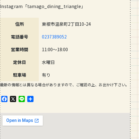
Instagram「tamago_dining_triang
le」
住所
東根市温泉町2丁目10-24
電話番号
0237389052
営業時間
11:00～18:00
定休日
水曜日
駐車場
有り
最新の情報とは異なる場合がありますので、ご確認の上、お出かけ下さい。
F
X
L
共
a
i
有
c
n
e
e
b
o
o