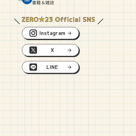
O
E
O
B
書籍＆雑誌
Instagram
X
LINE