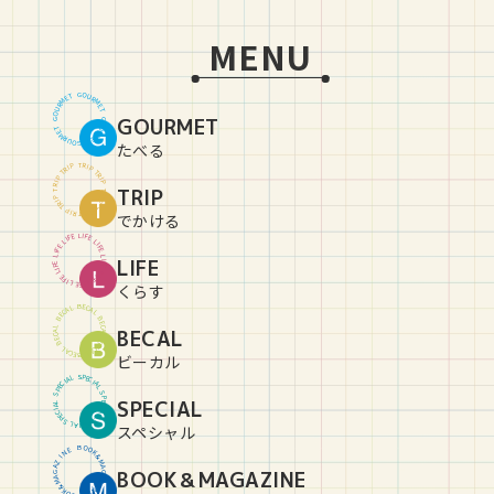
MENU
G
O
U
T
E
R
M
M
R
E
U
T
O
GOURMET
G
G
O
U
T
E
R
M
M
R
E
U
T
O
G
たべる
T
R
P
I
P
I
R
T
T
R
P
I
P
I
R
TRIP
T
T
R
P
I
P
I
R
T
T
R
P
I
P
I
R
T
でかける
L
I
E
F
F
E
I
L
L
I
E
F
F
E
I
L
L
LIFE
I
E
F
F
E
I
L
L
I
E
F
F
E
I
L
L
I
E
F
くらす
B
E
C
L
A
A
C
L
E
B
B
E
C
L
BECAL
A
A
C
L
E
B
B
E
C
L
A
A
C
L
E
B
ビーカル
S
P
L
E
A
C
I
I
C
A
E
L
P
S
S
P
SPECIAL
L
E
A
C
I
I
C
A
E
L
P
S
S
P
L
E
A
C
I
スペシャル
B
O
O
E
N
K
&
I
Z
M
A
A
BOOK＆MAGAZINE
G
G
A
A
Z
M
&
I
K
N