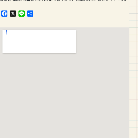
F
X
L
共
a
i
有
c
n
e
e
b
o
o
k