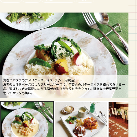
海老とホタテのアメリケーヌライス（1,500円税込）
海老の出汁をベースにしたクリームソースに、雪若丸のバターライスを絡めて食べる一
お子様ランチ（880円税込）※注文は未就学児まで
品。運ばれてきた瞬間に広がる海老の香りが食欲をそそります。新鮮な地元産野菜を
ナポリタン、ハンバーグはいずれも大人用メニューと同じものを小さいポーションで提
天井が高くクラシカルな店内。子連れはベンチシートがおすすめ。子どもイスもあるの
使ったサラダも美味。
供しています。デザートのアイスも付いて、大人も食べたくなっちゃう充実度です。
で気軽に利用してくださいね。