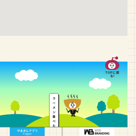
TOPに戻
る!
ラ
ー
メ
ン
食
べ
た
い
…