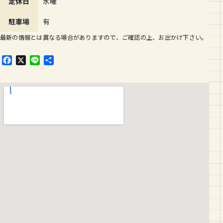
定休日
水曜
駐車場
有
最新の情報とは異なる場合がありますので、ご確認の上、お出かけ下さい。
F
X
L
共
a
i
有
c
n
e
e
b
o
o
k