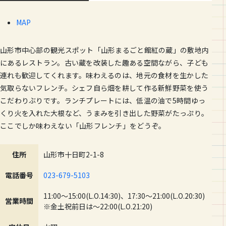
MAP
山形市中心部の観光スポット「山形まるごと館紅の蔵」の敷地内
にあるレストラン。古い蔵を改装した趣ある空間ながら、子ども
連れも歓迎してくれます。味わえるのは、地元の食材を生かした
気取らないフレンチ。シェフ自ら畑を耕して作る新鮮野菜を使う
こだわりぶりです。ランチプレートには、低温の油で5時間ゆっ
くり火を入れた大根など、うまみを引き出した野菜がたっぷり。
ここでしか味わえない「山形フレンチ」をどうぞ。
住所
山形市十日町2-1-8
電話番号
023-679-5103
11:00～15:00(L.O.14:30)、17:30～21:00(L.O.20:30)
営業時間
※金土祝前日は～22:00(L.O.21:20)