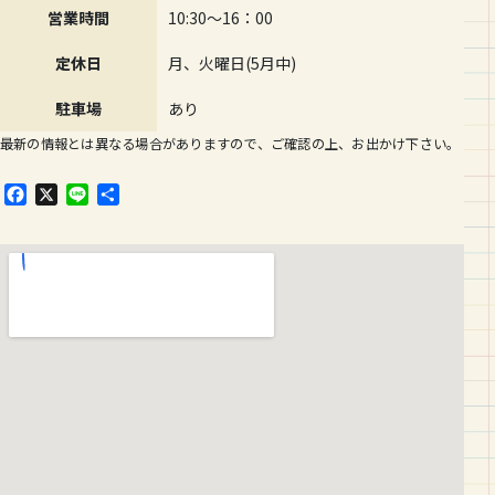
営業時間
10:30～16：00
定休日
月、火曜日(5月中)
駐車場
あり
最新の情報とは異なる場合がありますので、ご確認の上、お出かけ下さい。
F
X
L
共
a
i
有
c
n
e
e
b
o
o
k