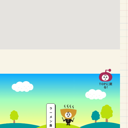
TOPに戻
る!
ラ
ー
メ
ン
食