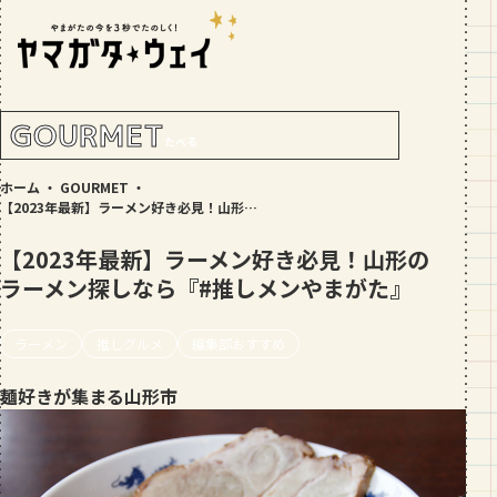
RANKING!
人気記事
TOP5
GOURMET
たべる
GOURMET
ホーム
・
GOURMET
・
地元民が選ぶ山形県ラーメン人気店
【2023年最新】ラーメン好き必見！山形のラーメン探しなら『#推しメンやまがた』
【30選】ランキング付き
【2023年最新】ラーメン好き必見！山形の
GOURMET
ラーメン探しなら『#推しメンやまがた』
おすすめ！山形のそば【23選】地元民
の人気ランキング付！～日刊ヤマガタ
ウェイが厳選
ラーメン
推しグルメ
編集部おすすめ
GOURMET
【お肉をやわらかくする方法10選】結
麺好きが集まる山形市
局何が効果的？～おすすめのお取り寄
せセットも！
TRIP
【写真付き】山寺の階段はきつい？階