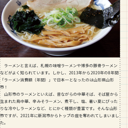
段数や所要時間をご紹介！
GOURMET
山形のおすすめパン屋さん【26選】地
元民が選ぶランキングBEST５付き！
_vol.1
ラーメンと言えば、札幌の味噌ラーメンや博多の豚骨ラーメン
などがよく知られています。しかし、2013年から2020年の8年間
「ラーメン消費額（年間）」で日本一となったのは山形県山形
市！
山形市のラーメンといえば、昔ながらの中華そば、そば屋から
生まれた鳥中華、辛みそラーメン、煮干し、塩、暑い夏にぴった
りな冷やしラーメンなど、とにかく種類が豊富です。そんな山形
市ですが、2021年に新潟市からトップの座を奪われてしまいまし
た。