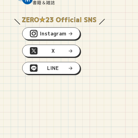
O
E
O
B
書籍＆雑誌
Instagram
X
LINE