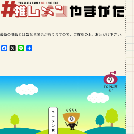
最新の情報とは異なる場合がありますので、ご確認の上、お出かけ下さい。
F
X
L
共
a
i
有
c
n
e
e
b
o
o
TOPに戻
k
る!
ラ
ー
メ
ン
食