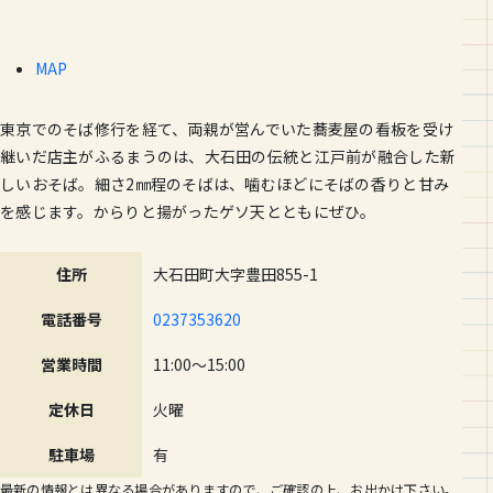
MAP
東京でのそば修行を経て、両親が営んでいた蕎麦屋の看板を受け
継いだ店主がふるまうのは、大石田の伝統と江戸前が融合した新
しいおそば。細さ2㎜程のそばは、噛むほどにそばの香りと甘み
を感じます。からりと揚がったゲソ天とともにぜひ。
住所
大石田町大字豊田855-1
電話番号
0237353620
営業時間
11:00〜15:00
定休日
火曜
駐車場
有
最新の情報とは異なる場合がありますので、ご確認の上、お出かけ下さい。