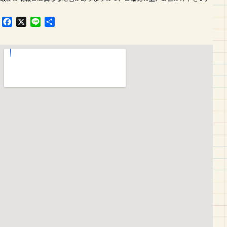
F
X
L
共
a
i
有
c
n
e
e
b
o
o
k