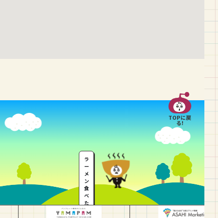
TOPに戻
る!
ラ
ー
メ
ン
食
べ
た
い
…