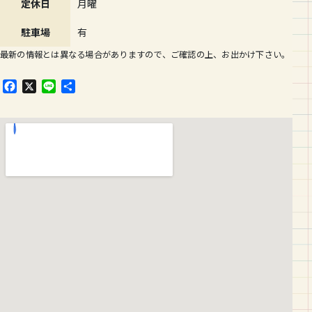
定休日
月曜
駐車場
有
最新の情報とは異なる場合がありますので、ご確認の上、お出かけ下さい。
F
X
L
共
a
i
有
c
n
e
e
b
o
o
k