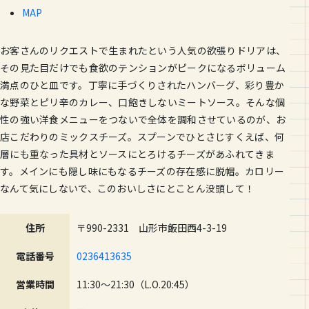
MAP
お客さんのリクエストで生まれたという人気の欲張りドリアは、
その見た目だけでも食欲のテンションがピークになるボリューム
満点のひと皿です。丁寧に手づくりされたハンバーグ、彩り豊か
な野菜とピリ辛のカレー、口飽きしないミートソース。そんな個
性の強い洋食メニューをつないで全体を調和させているのが、お
店こだわりのミックスチーズ。スプーンでひとさじすくえば、何
層にも重なった具材とソースにとろけるチーズがあふれてきま
す。メインにも隠し味にもなるチーズの存在感に脱帽。カロリー
なんて気にしないで、このおいしさにとことん没頭して！
住所
〒990-2331 山形市飯田西4-3-19
電話番号
0236413635
営業時間
11:30～21:30（L.O.20:45）