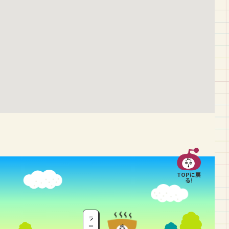
TOPに戻
る!
ラ
ー