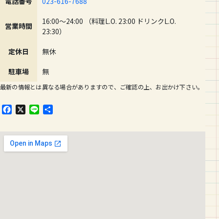
電話番号
023-616-7688
16:00～24:00 （料理L.O. 23:00 ドリンクL.O.
営業時間
23:30）
定休日
無休
駐車場
無
最新の情報とは異なる場合がありますので、ご確認の上、お出かけ下さい。
F
X
L
共
a
i
有
c
n
e
e
b
o
o
k