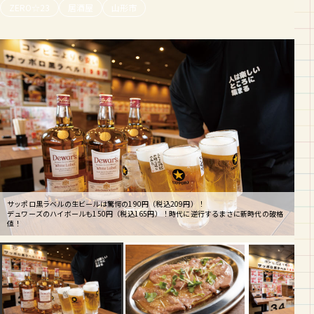
ZERO☆23
居酒屋
山形市
サッポロ黒ラベルの生ビールは驚愕の190円（税込209円）！
デュワーズのハイボールも150円（税込165円）！時代に逆行するまさに新時代の破格
値！