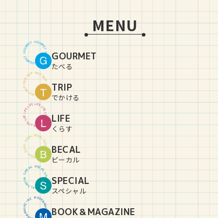
MENU
G
O
U
T
E
R
M
M
R
E
U
T
O
GOURMET
G
G
O
U
T
E
R
M
M
R
E
U
T
O
G
たべる
T
R
P
I
P
I
R
T
T
R
P
I
P
I
R
TRIP
T
T
R
P
I
P
I
R
T
T
R
P
I
P
I
R
T
でかける
L
I
E
F
F
E
I
L
L
I
E
F
F
E
I
L
L
LIFE
I
E
F
F
E
I
L
L
I
E
F
F
E
I
L
L
I
E
F
くらす
B
E
C
L
A
A
C
L
E
B
B
E
C
L
BECAL
A
A
C
L
E
B
B
E
C
L
A
A
C
L
E
B
ビーカル
S
P
L
E
A
C
I
I
C
A
E
L
P
S
S
P
SPECIAL
L
E
A
C
I
I
C
A
E
L
P
S
S
P
L
E
A
C
I
スペシャル
B
O
O
E
N
K
&
I
Z
M
A
A
BOOK＆MAGAZINE
G
G
A
A
Z
M
&
I
K
N