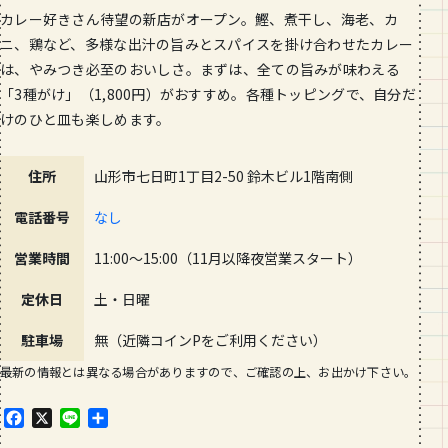
カレー好きさん待望の新店がオープン。鰹、煮干し、海老、カ
ニ、鶏など、多様な出汁の旨みとスパイスを掛け合わせたカレー
は、やみつき必至のおいしさ。まずは、全ての旨みが味わえる
「3種がけ」（1,800円）がおすすめ。各種トッピングで、自分だ
けのひと皿も楽しめます。
住所
山形市七日町1丁目2-50 鈴木ビル1階南側
電話番号
なし
営業時間
11:00～15:00（11月以降夜営業スタート）
定休日
土・日曜
駐車場
無（近隣コインPをご利用ください）
最新の情報とは異なる場合がありますので、ご確認の上、お出かけ下さい。
F
X
L
共
a
i
有