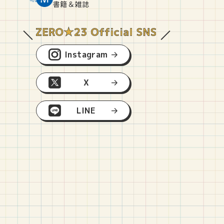
O
E
O
B
書籍＆雑誌
Instagram
X
LINE