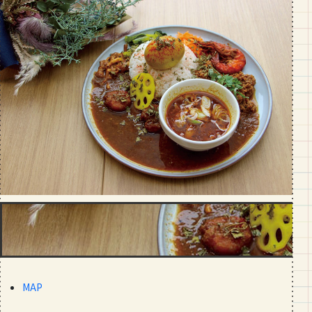
段数や所要時間をご紹介！
GOURMET
山形のおすすめパン屋さん【26選】地
元民が選ぶランキングBEST５付き！
_vol.1
MAP