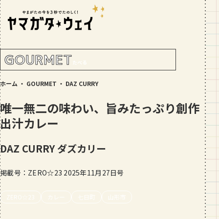
RANKING!
人気記事
TOP5
GOURMET
たべる
GOURMET
ホーム
・
GOURMET
・
DAZ CURRY
地元民が選ぶ山形県ラーメン人気店
【30選】ランキング付き
唯一無二の味わい、旨みたっぷり創作
GOURMET
出汁カレー
おすすめ！山形のそば【23選】地元民
の人気ランキング付！～日刊ヤマガタ
DAZ CURRY
ダズカリー
ウェイが厳選
GOURMET
【お肉をやわらかくする方法10選】結
掲載号：ZERO☆23 2025年11月27日号
局何が効果的？～おすすめのお取り寄
せセットも！
ZERO☆23
カレー
七日町
山形市
TRIP
【写真付き】山寺の階段はきつい？階