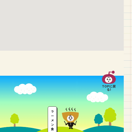
TOPに戻
る!
ラ
ー
メ
ン
食