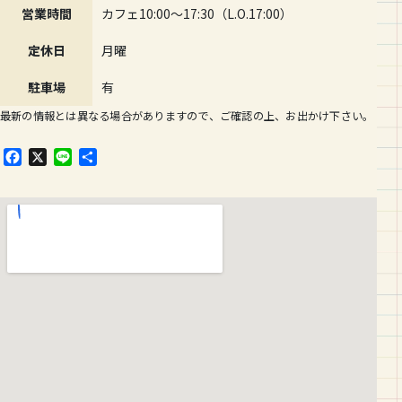
営業時間
カフェ10:00〜17:30（L.O.17:00）
定休日
月曜
駐車場
有
最新の情報とは異なる場合がありますので、ご確認の上、お出かけ下さい。
F
X
L
共
a
i
有
c
n
e
e
b
o
o
k