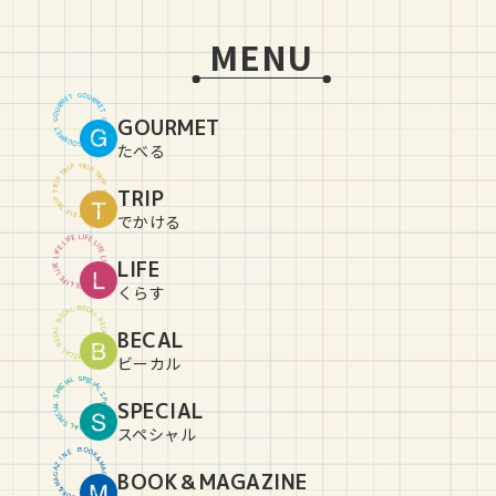
MENU
G
O
U
T
E
R
M
M
R
E
U
T
O
GOURMET
G
G
O
U
T
E
R
M
M
R
E
U
T
O
G
たべる
T
R
P
I
P
I
R
T
T
R
P
I
P
I
R
TRIP
T
T
R
P
I
P
I
R
T
T
R
P
I
P
I
R
T
でかける
L
I
E
F
F
E
I
L
L
I
E
F
F
E
I
L
L
LIFE
I
E
F
F
E
I
L
L
I
E
F
F
E
I
L
L
I
E
F
くらす
B
E
C
L
A
A
C
L
E
B
B
E
C
L
BECAL
A
A
C
L
E
B
B
E
C
L
A
A
C
L
E
B
ビーカル
S
P
L
E
A
C
I
I
C
A
E
L
P
S
S
P
SPECIAL
L
E
A
C
I
I
C
A
E
L
P
S
S
P
L
E
A
C
I
スペシャル
B
O
O
E
N
K
&
I
Z
M
A
A
BOOK＆MAGAZINE
G
G
A
A
Z
M
&
I
K
N