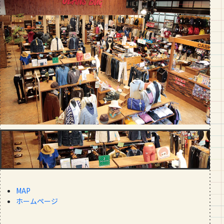
段数や所要時間をご紹介！
GOURMET
山形のおすすめパン屋さん【26選】地
元民が選ぶランキングBEST５付き！
_vol.1
MAP
ホームページ