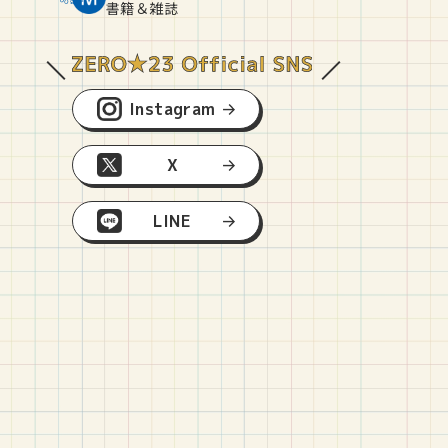
O
E
O
B
書籍＆雑誌
Instagram
X
LINE