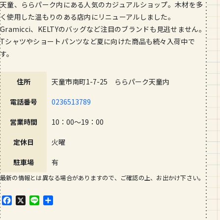
天童、ららパーク内にある人気のカジュアルショップ。木材を多
く使用した温もりのある店内にリニューアルしました。
Gramicci、KELTYのバッグなど注目のブランドも見逃せません。
Tシャツやショートパンツなど夏に向けた商品も続々入荷中で
す。
住所
天童市南町1-7-25 ららパーク天童内
電話番号
0236513789
営業時間
10：00～19：00
定休日
火曜
駐車場
有
最新の情報とは異なる場合がありますので、ご確認の上、お出かけ下さい。
F
X
L
共
a
i
有
c
n