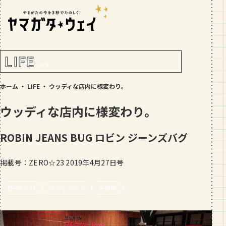
RANKING!
人気記事
TOP5
LIFE
くらす
GOURMET
ホーム
・
LIFE
・
ウッディな店内に様変わり。
地元民が選ぶ山形県ラーメン人気店
【30選】ランキング付き
ウッディな店内に様変わり。
GOURMET
おすすめ！山形のそば【23選】地元民
ROBIN JEANS BUG
ロビン ジーンズバグ
の人気ランキング付！～日刊ヤマガタ
ウェイが厳選
掲載号：ZERO☆23 2019年4月27日号
GOURMET
【お肉をやわらかくする方法10選】結
ZERO☆23
ファッション
局何が効果的？～おすすめのお取り寄
天童市
せセットも！
TRIP
【写真付き】山寺の階段はきつい？階