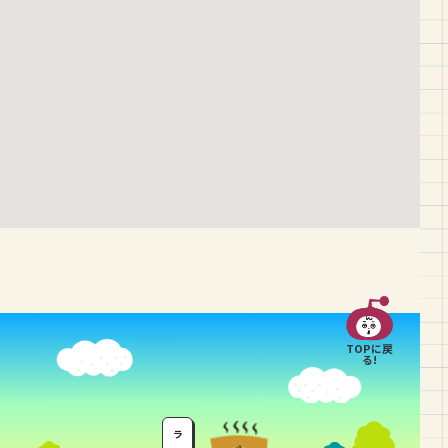
TOPに戻
る!
ラ