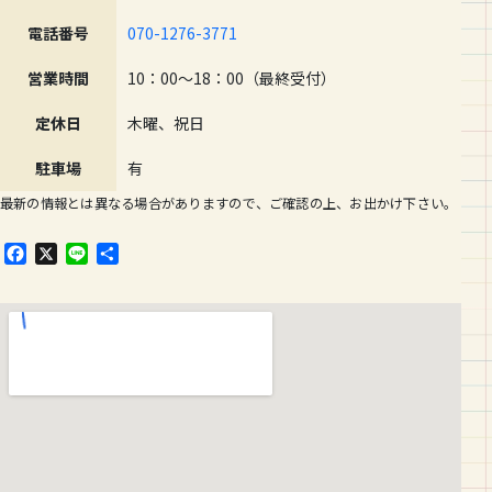
電話番号
070-1276-3771
営業時間
10：00～18：00（最終受付）
定休日
木曜、祝日
駐車場
有
最新の情報とは異なる場合がありますので、ご確認の上、お出かけ下さい。
F
X
L
共
a
i
有
c
n
e
e
b
o
o
k