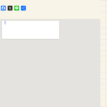
F
X
L
共
a
i
有
c
n
e
e
b
o
o
k