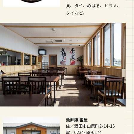
貝、タイ、めばる、ヒラメ、
タイなど。
漁師飯 番屋
住／酒田市山居町2-14-15
電／0234-68-0174