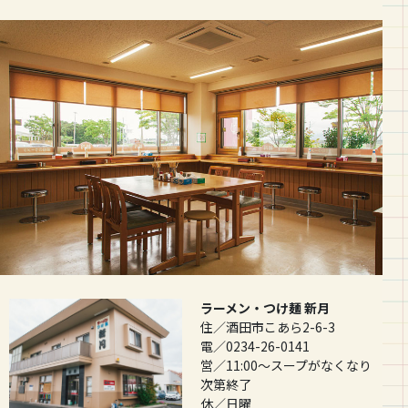
ラーメン・つけ麺 新月
住／酒田市こあら2-6-3
電／0234-26-0141
営／11:00〜スープがなくなり
次第終了
休／日曜