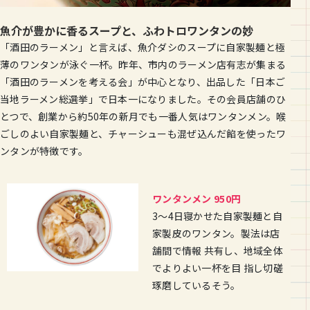
魚介が豊かに香るスープと、ふわトロワンタンの妙
「酒田のラーメン」と言えば、魚介ダシのスープに自家製麺と極
薄のワンタンが泳ぐ一杯。昨年、市内のラーメン店有志が集まる
「酒田のラーメンを考える会」が中心となり、出品した「日本ご
当地ラーメン総選挙」で日本一になりました。その会員店舗のひ
とつで、創業から約50年の新月でも一番人気はワンタンメン。喉
ごしのよい自家製麺と、チャーシューも混ぜ込んだ餡を使ったワ
ンタンが特徴です。
ワンタンメン 950円
3〜4日寝かせた自家製麺と自
家製皮のワンタン。製法は店
舗間で情報 共有し、地域全体
でよりよい一杯を目 指し切磋
琢磨しているそう。