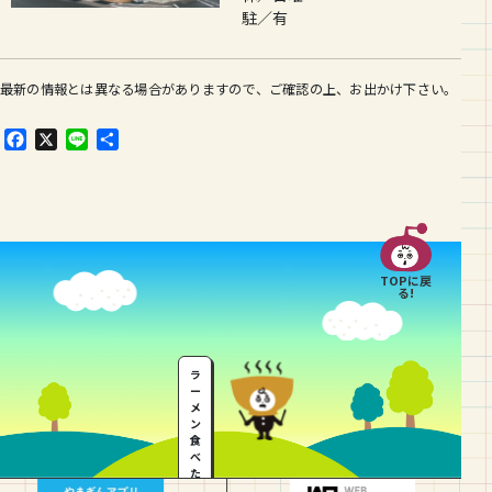
駐／有
最新の情報とは異なる場合がありますので、ご確認の上、お出かけ下さい。
F
X
L
共
a
i
有
c
n
e
e
b
o
o
TOPに戻
k
る!
ラ
ー
メ
ン
食
べ
た
い