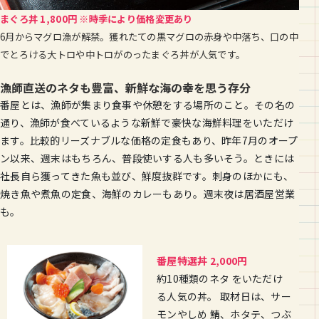
まぐろ丼 1,800円 ※時季により価格変更あり
6月からマグロ漁が解禁。獲れたての黒マグロの赤身や中落ち、口の中
でとろける大トロや中トロがのったまぐろ丼が人気です。
漁師直送のネタも豊富、新鮮な海の幸を思う存分
番屋とは、漁師が集まり食事や休憩をする場所のこと。その名の
通り、漁師が食べているような新鮮で豪快な海鮮料理をいただけ
ます。比較的リーズナブルな価格の定食もあり、昨年7月のオープ
ン以来、週末はもちろん、普段使いする人も多いそう。ときには
社長自ら獲ってきた魚も並び、鮮度抜群です。刺身のほかにも、
焼き魚や煮魚の定食、海鮮のカレーもあり。週末夜は居酒屋営業
も。
番屋特選丼 2,000円
約10種類のネタ をいただけ
る人気の丼。 取材日は、サー
モンやしめ 鯖、ホタテ、つぶ