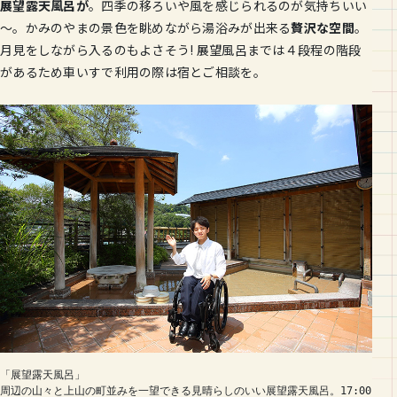
展望露天風呂が
。四季の移ろいや風を感じられるのが気持ちいい
～。かみのやまの景色を眺めながら湯浴みが出来る
贅沢な空間
。
月見をしながら入るのもよさそう! 展望風呂までは４段程の階段
があるため車いすで利用の際は宿とご相談を。
「展望露天風呂」
