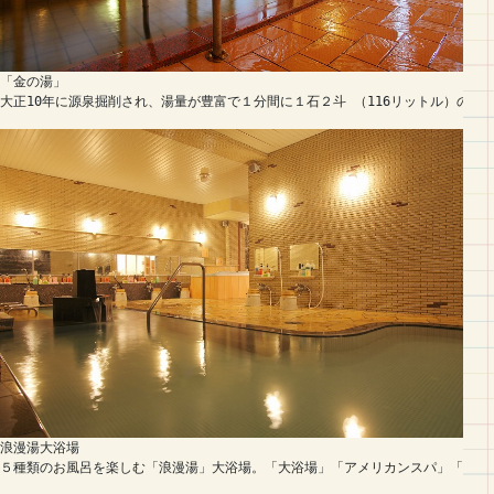
「金の湯」

大正10年に源泉掘削され、湯量が豊富で１分間に１石２斗 （116リットル）の
浪漫湯大浴場

５種類のお風呂を楽しむ「浪漫湯」大浴場。「大浴場」「アメリカンスパ」「貴宝