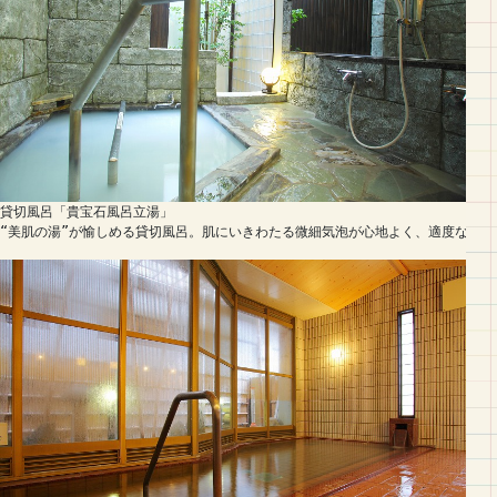
貸切風呂「貴宝石風呂立湯」

“美肌の湯”が愉しめる貸切風呂。肌にいきわたる微細気泡が心地よく、適度な水