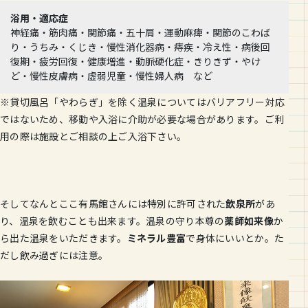
浴用・適応症
神経痛・筋肉痛・関節痛・五十肩・運動麻痺・関節のこわば
り・うちみ・くじき・慢性消化器病・痔疾・冷え性・病後回
復期・疲労回復・健康増進・動脈硬化症・きりきず・やけ
ど・慢性皮膚病・虚弱児童・慢性婦人病 など
※貸切風呂「やわらぎ」を除く温泉についてはバリアフリー対応
ではないため、移動や入浴に介助が必要な場合があります。ご利
用の際は施設とご相談の上ご入浴下さい。
そしてなんとここ有馬館さんには特別に許可された
飲泉所
があ
り、温泉を飲むことも出来ます。温泉の守り本尊の
薬師如来像
か
ら出た温泉をいただきます。
ミネラル豊富
で身体にいいとか。た
だし飲み過ぎには注意。