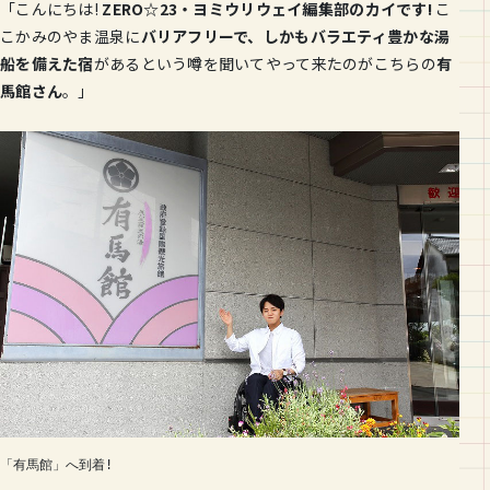
「こんにちは!
ZERO☆23・ヨミウリウェイ編集部のカイです!
こ
こかみのやま温泉に
バリアフリーで、しかもバラエティ豊かな湯
船を備えた宿
があるという噂を聞いてやって来たのがこちらの
有
馬館さん
。」
「有馬館」へ到着! 