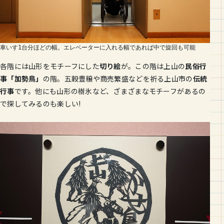
車いす1台分ほどの幅。エレベーターに入れる幅であれば中で旋回も可能
各階には山形をモチーフにした
切り絵
が。この階は上山の
民俗行
事「加勢鳥」
の階。五穀豊穣や商売繁盛などを祈る上山市の
伝統
行事
です。他にも山形の樹氷など、ざまざまなモチーフがあるの
で探してみるのも楽しい!