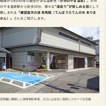
開湯から約560年の歴史がある温泉地
「かみのやま温泉」
。かみ
のやま温泉駅から徒歩10分、様々な
“湯巡り”が愉しめる宿
として
親しまれる
「展望露天の湯 有馬館（てんぼうろてんのゆ ありま
かん）」
さんをご紹介します。
玄関脇に隣接した身障者駐車場。入口には左右二箇所にスロープを完備