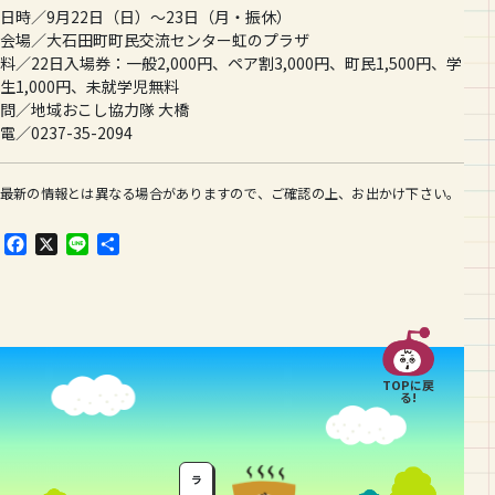
日時／9月22日（日）～23日（月・振休）
会場／大石田町町民交流センター虹のプラザ
料／22日入場券：一般2,000円、ペア割3,000円、町民1,500円、学
生1,000円、未就学児無料
問／地域おこし協力隊 大橋
電／0237-35-2094
最新の情報とは異なる場合がありますので、ご確認の上、お出かけ下さい。
F
X
L
共
a
i
有
c
n
e
e
b
o
o
TOPに戻
k
る!
ラ