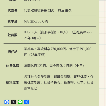
代表者
代表取締役会長 CEO 貝沼 由久
資本金
682億5,800万円
83,256人（山形事業所318人）（正社員のみ・
社員数
25年3月末）
学部卒・専攻科卒270,000円、修士了291,000
初任給
円（25年実績）
休日休暇
年間休日121日、完全週休２日制（土日）
各種社会保険制度、退職金制度、育児休業・介
福利厚生
護休業制度、社員持株会、独身寮、社宅、社員
食堂など
F
X
L
共