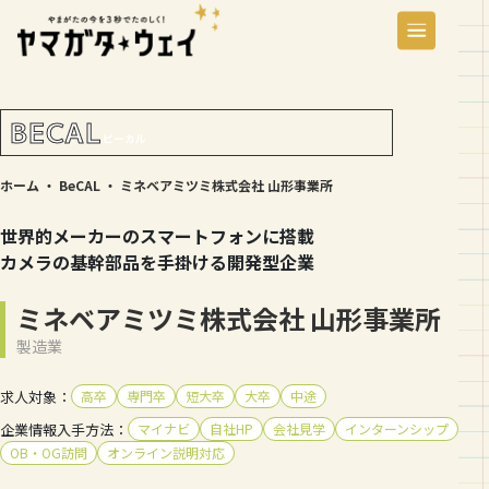
BECAL
ビーカル
ホーム
・
BeCAL
・
ミネベアミツミ株式会社 山形事業所
世界的メーカーのスマートフォンに搭載
カメラの基幹部品を手掛ける開発型企業
ミネベアミツミ株式会社 山形事業所
製造業
高卒
専門卒
短大卒
大卒
中途
マイナビ
自社HP
会社見学
インターンシップ
OB・OG訪問
オンライン説明対応