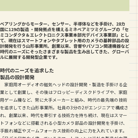
a
i
有
c
n
e
e
b
ベアリングからモーター、センサー、半導体などを手掛け、28カ
o
国に129の製造 ・開発拠点を構えるミネベアミツミグループの「セ
o
ミコンダクタ＆エレクトロニクス事業本部光デバイス事業部」とし
k
て、現在はスマートフォンやタブレット用のカメラの基幹部品の設
計開発を行う山形事業所。創業以来、音響やパソコン関連機器など
時代のニーズにそったさまざまな製品を生み出してきた、グローバ
ルに展開する開発型企業です。
時代のニーズを追求した
製品の設計開発
家庭用オーディオの磁気ヘッドの設計開発・製造を手掛ける企
業として創業し、その後はフロッピーディスクドライブや、家庭
用ゲーム機など、常に大手メーカーと組み、時代の最先端の技術
を追求してきた山形事業所。社員の3分の2がエンジニアで構成さ
れ、創業以来、時代を牽引する技術力を持ち続け、現在はスマー
トフォンなどに搭載される小型カメラ部品の設計開発を手掛け、
手振れ補正やズームフォーカス技術の向上に力を入れています。