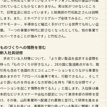
「日ごろ何気なく使っているスマートフォンに当社の製品が内蔵
されていることも少なくありません。実は気がつかないところ
で、日常生活に役立っています」と総務部の竹松紘之さんは説明
します。また、ミネベアミツミグループ全体でみると、ベアリン
グやモーター、半導体など幅広く手がけている世界でも珍しい企
業。「一つの事業が時代に即さなくなったとしても、他の事業で
カバーできることが強みです」と竹松さん。
ものづくりへの情熱を育む
新入社員研修
求めている人材像について、「より良い製品を追求する姿勢を
持った『ものづくりが好きな人』、28カ国に製造拠点があり、取
引先も含めて各国の方とコミュニケーションをとりながら事業を
進めますので『グローバル基準で考え、行動できる人』、そして
より良いものを作るあくなき好奇心を持ち『新たな分野でイノ
ベーションを起こす情熱を持てる人』」と話します。入社後は基
本的なビジネスマナーや会社の歴史について東京本部の研修を受
け、その後、山形事業所へ配属され業務と並行して研修を進めま
す。「新入社員には、事業所で取り扱っている製品に関連した課