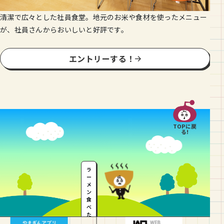
清潔で広々とした社員食堂。地元のお米や食材を使ったメニュー
が、社員さんからおいしいと好評です。
エントリーする！
TOPに戻
る!
ラ
ー
メ
ン
食
べ
た
い