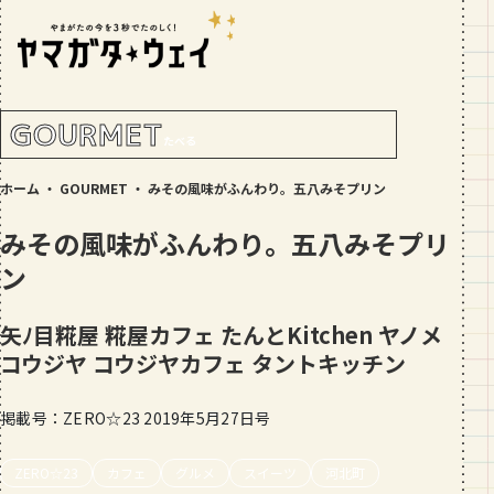
RANKING!
人気記事
TOP5
GOURMET
たべる
GOURMET
ホーム
・
GOURMET
・
みその風味がふんわり。五八みそプリン
地元民が選ぶ山形県ラーメン人気店
【30選】ランキング付き
みその風味がふんわり。五八みそプリ
GOURMET
ン
おすすめ！山形のそば【23選】地元民
の人気ランキング付！～日刊ヤマガタ
矢ﾉ目糀屋 糀屋カフェ たんとKitchen
ヤノメ
ウェイが厳選
コウジヤ コウジヤカフェ タントキッチン
GOURMET
【お肉をやわらかくする方法10選】結
局何が効果的？～おすすめのお取り寄
掲載号：ZERO☆23 2019年5月27日号
せセットも！
TRIP
ZERO☆23
カフェ
グルメ
スイーツ
河北町
【写真付き】山寺の階段はきつい？階