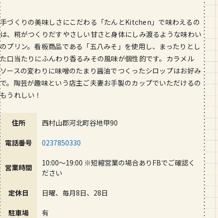
手づくりの美味しさにこだわる「たんとKitchen」で味わえるの
は、糀がつくりだすやさしい甘さと身体にしみ渡るような味わい
のプリン。看板商品である「五八みそ」を使用し、まったりとし
た口当たりにふんわり香るみその風味が個性的です。カラメル
ソースの変わりに味噌のたまり醤油でつくったシロップはお好み
で。陶芸が趣味という店主ご夫妻お手製のカップでいただけるの
もうれしい！
住所
西村山郡河北町谷地甲90
電話番号
0237850330
10:00～19:00 ※短縮営業の場合ありFBでご確認く
営業時間
ださい
定休日
日曜、毎月8日、28日
駐車場
有