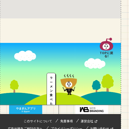
TOPに戻
る!
ラ
ー
メ
ン
食
べ
た
い
…
このサイトについて
免責事項
運営会社
広告出稿をご検討の方へ
プライバシーポリシー
お問い合わせ