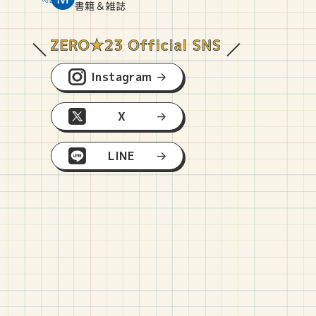
O
E
O
B
書籍＆雑誌
Instagram
X
LINE