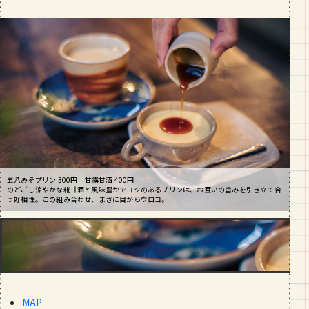
段数や所要時間をご紹介！
GOURMET
山形のおすすめパン屋さん【26選】地
元民が選ぶランキングBEST５付き！
_vol.1
五八みそプリン 300円 甘露甘酒 400円
のどごし涼やかな糀甘酒と風味豊かでコクのあるプリンは、お互いの旨みを引き立て合
う好相性。この組み合わせ、まさに目からウロコ。
MAP