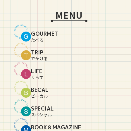
MENU
G
O
U
T
E
R
M
M
R
E
U
T
O
GOURMET
G
G
O
U
T
E
R
M
M
R
E
U
T
O
G
たべる
T
R
P
I
P
I
R
T
T
R
P
I
P
I
R
TRIP
T
T
R
P
I
P
I
R
T
T
R
P
I
P
I
R
T
でかける
L
I
E
F
F
E
I
L
L
I
E
F
F
E
I
L
L
LIFE
I
E
F
F
E
I
L
L
I
E
F
F
E
I
L
L
I
E
F
くらす
B
E
C
L
A
A
C
L
E
B
B
E
C
L
BECAL
A
A
C
L
E
B
B
E
C
L
A
A
C
L
E
B
ビーカル
S
P
L
E
A
C
I
I
C
A
E
L
P
S
S
P
SPECIAL
L
E
A
C
I
I
C
A
E
L
P
S
S
P
L
E
A
C
I
スペシャル
B
O
O
E
N
K
&
I
Z
M
A
A
BOOK＆MAGAZINE
G
G
A
A
Z
M
&
I
K
N