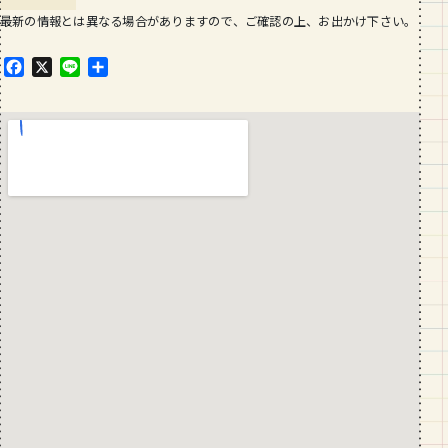
最新の情報とは異なる場合がありますので、ご確認の上、お出かけ下さい。
F
X
L
共
a
i
有
c
n
e
e
b
o
o
k