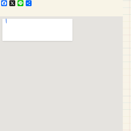
F
X
L
共
a
i
有
c
n
e
e
b
o
o
k