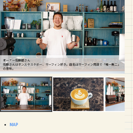
オーナー佐藤健さん
佐藤さんはダンスやスケボー、サーフィン好き。店名はサーフィン用語で「唯一無二」
アメリカ留学時に通っていたダイナーをイメージした店内。出張コーヒー（他店での
の意味。
カフェラテ 600円（税別）
コーヒー提供）やってます。
MAP