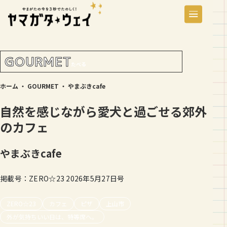
GOURMET
たべる
ホーム
・
GOURMET
・
やまぶきcafe
自然を感じながら愛犬と過ごせる郊外
のカフェ
やまぶきcafe
掲載号：ZERO☆23 2026年5月27日号
ZERO☆23
カフェ
ピザ
上山市
外が気持ちいい日は、特等席へ。