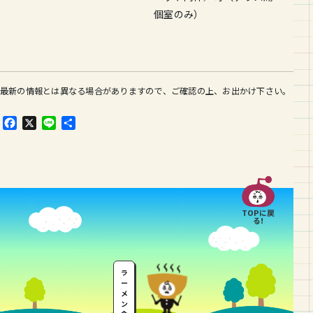
個室のみ）
最新の情報とは異なる場合がありますので、ご確認の上、お出かけ下さい。
F
X
L
共
a
i
有
c
n
e
e
b
o
o
TOPに戻
k
る!
ラ
ー
メ
ン