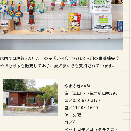
店内では生後2カ月以上の子犬から食べられる犬用の栄養補完食
やおもちゃも販売しており、愛犬家からも支持されています。
やまぶきcafe
住／上山市下生居新山吹396
電／023-679-3177
営／11:00～16:00
休／火曜
駐／有
ペット同伴／可（テラス席・