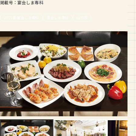
掲載号：宴会しま専科
2020春 宴会しま専科
宴会しま専科
山形市
最大60名まで入れる空間は貴重！大人数の歓送迎会はオリバルで。
奥には12名まで利用可能の個室もあります。