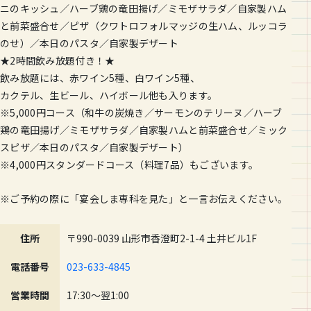
ニのキッシュ／ハーブ鶏の竜田揚げ／ミモザサラダ／自家製ハム
と前菜盛合せ／ピザ（クワトロフォルマッジの生ハム、ルッコラ
のせ）／本日のパスタ／自家製デザート
★2時間飲み放題付き！★
飲み放題には、赤ワイン5種、白ワイン5種、
カクテル、生ビール、ハイボール他も入ります。
※5,000円コース（和牛の炭焼き／サーモンのテリーヌ／ハーブ
鶏の竜田揚げ／ミモザサラダ／自家製ハムと前菜盛合せ／ミック
スピザ／本日のパスタ／自家製デザート）
※4,000円スタンダードコース（料理7品）もございます。
※ご予約の際に「宴会しま専科を見た」と一言お伝えください。
住所
〒990-0039 山形市香澄町2-1-4 土井ビル1F
電話番号
023-633-4845
営業時間
17:30〜翌1:00