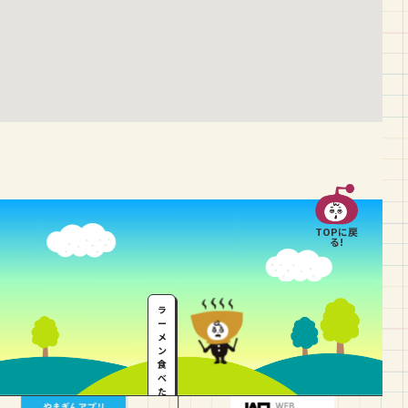
TOPに戻
る!
ラ
ー
メ
ン
食
べ
た
い