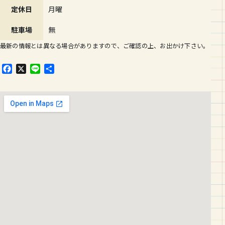
定休日
月曜
駐車場
無
最新の情報とは異なる場合がありますので、ご確認の上、お出かけ下さい。
F
X
L
共
a
i
有
c
n
e
e
b
o
o
k