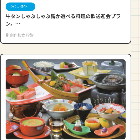
GOURMET
牛タンしゃぶしゃぶ鍋か選べる料理の歓送迎会プラ
ン。
満足度120％で、地酒飲み放題も新登場！
創作和食 粋酔