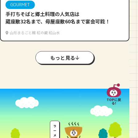
GOURMET
手打ちそばと郷土料理の人気店は
蔵座敷32名まで、母屋座敷60名まで宴会可能！
山形まるごと館 紅の蔵 紅山水
もっと見る
TOPに戻
る!
ラ
ー
メ