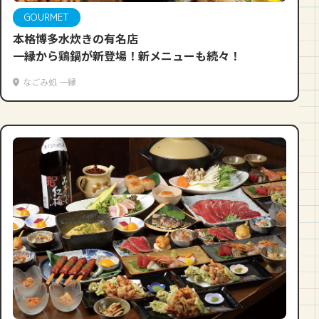
GOURMET
本格博多水炊きの有名店
一縁から鶏鍋が新登場！新メニューも続々！
なごみ処 一縁