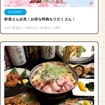
GOURMET
幹事さん必見！お得な特典もりだくさん！
#2020春 宴会しま専科
#まとめ
#宴会しま専科