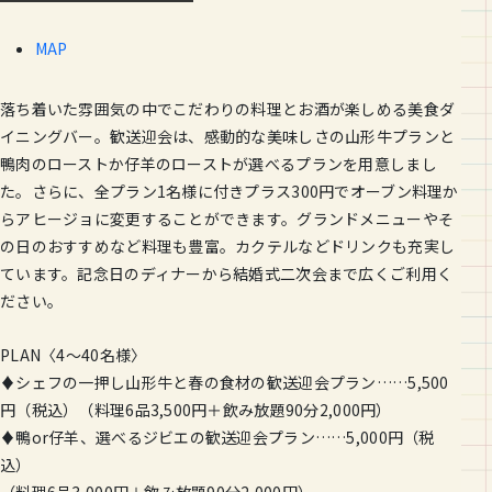
MAP
落ち着いた雰囲気の中でこだわりの料理とお酒が楽しめる美食ダ
イニングバー。歓送迎会は、感動的な美味しさの山形牛プランと
鴨肉のローストか仔羊のローストが選べるプランを用意しまし
た。さらに、全プラン1名様に付きプラス300円でオーブン料理か
らアヒージョに変更することができます。グランドメニューやそ
の日のおすすめなど料理も豊富。カクテルなどドリンクも充実し
ています。記念日のディナーから結婚式二次会まで広くご利用く
ださい。
PLAN〈4〜40名様〉
♦シェフの一押し山形牛と春の食材の歓送迎会プラン……5,500
円（税込）（料理6品3,500円＋飲み放題90分2,000円）
♦鴨or仔羊、選べるジビエの歓送迎会プラン……5,000円（税
込）