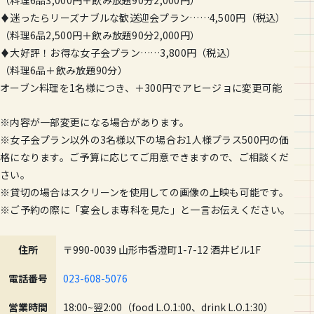
（料理6品3,000円＋飲み放題90分2,000円）
♦迷ったらリーズナブルな歓送迎会プラン……4,500円（税込）
（料理6品2,500円＋飲み放題90分2,000円）
♦大好評！お得な女子会プラン……3,800円（税込）
（料理6品＋飲み放題90分）
オーブン料理を1名様につき、＋300円でアヒージョに変更可能
※内容が一部変更になる場合があります。
※女子会プラン以外の3名様以下の場合お1人様プラス500円の価
格になります。ご予算に応じてご用意できますので、ご相談くだ
さい。
※貸切の場合はスクリーンを使用しての画像の上映も可能です。
※ご予約の際に「宴会しま専科を見た」と一言お伝えください。
住所
〒990-0039 山形市香澄町1-7-12 酒井ビル1F
電話番号
023-608-5076
営業時間
18:00~翌2:00（food L.O.1:00、drink L.O.1:30）