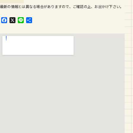
最新の情報とは異なる場合がありますので、ご確認の上、お出かけ下さい。
F
X
L
共
a
i
有
c
n
e
e
b
o
o
k