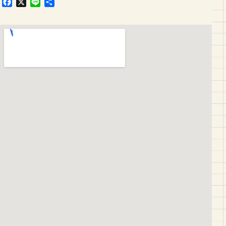
F
X
L
共
a
i
有
c
n
e
e
b
o
o
k