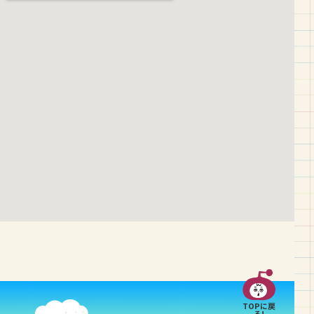
k
TOPに戻
る!