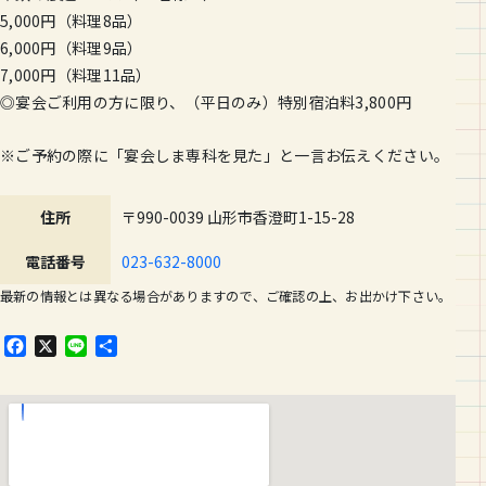
5,000円（料理8品）
6,000円（料理9品）
7,000円（料理11品）
◎宴会ご利用の方に限り、（平日のみ）特別宿泊料3,800円
※ご予約の際に「宴会しま専科を見た」と一言お伝えください。
住所
〒990-0039 山形市香澄町1-15-28
電話番号
023-632-8000
最新の情報とは異なる場合がありますので、ご確認の上、お出かけ下さい。
F
X
L
共
a
i
有
c
n
e
e
b
o
o