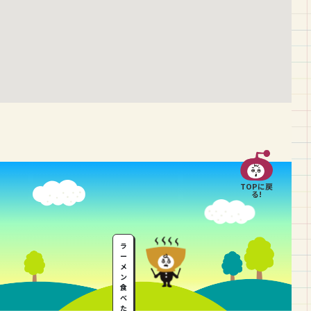
TOPに戻
る!
ラ
ー
メ
ン
食
べ
た