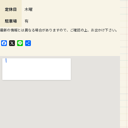
定休日
木曜
駐車場
有
最新の情報とは異なる場合がありますので、ご確認の上、お出かけ下さい。
F
X
L
共
a
i
有
c
n
e
e
b
o
o
k