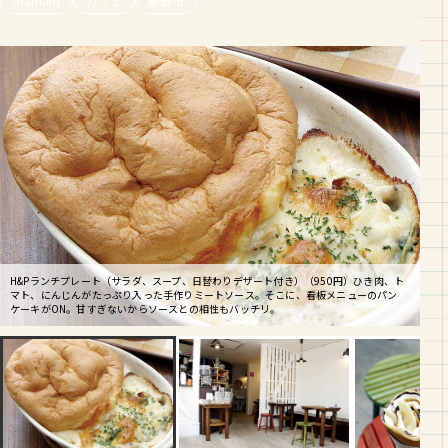
mamaid
カフェ
鶴岡市
H&Pランチプレート（サラダ、スープ、日替わりデザート付き）（950円）ひき肉、ト
クレープ（写真は、チョコ生クリームバナナとツナサラダ）（430円～474円）スイー
マト、にんじんがたっぷり入った手作りミートソース。そこに、看板メニューのパン
子連れファミリーにはうれしいベンチ席。明るい店内は広々として、隣のテーブルとの
ツ系からツナマヨやジャーマンポテトが入ったお食事系まで、メニューは10種類以
ケーキがON。甘すぎないからソースとの相性もバッチリ。
間もたっぷり。ベビーカーでの入店も楽々。
上！！