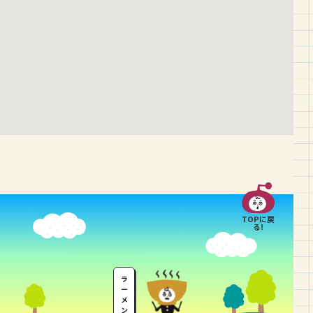
TOPに戻
る!
ラ
ー
メ
ン