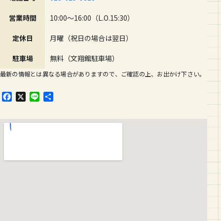
営業時間
10:00〜16:00（L.O.15:30）
定休日
月曜（祝日の場合は翌日）
駐車場
無料（文翔館駐車場）
最新の情報とは異なる場合がありますので、ご確認の上、お出かけ下さい。
F
X
L
共
a
i
有
c
n
e
e
b
o
o
k