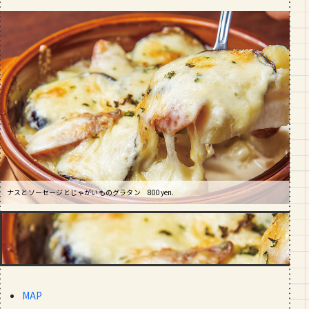
段数や所要時間をご紹介！
GOURMET
山形のおすすめパン屋さん【26選】地
元民が選ぶランキングBEST５付き！
_vol.1
ナスとソーセージとじゃがいものグラタン 800yen.
MAP