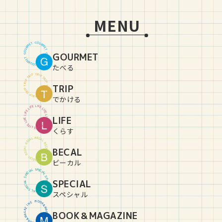
MENU
G
O
U
T
E
R
M
M
R
E
U
T
O
GOURMET
G
G
O
U
T
E
R
M
M
R
E
U
T
O
G
たべる
T
R
P
I
P
I
R
T
T
R
P
I
P
I
R
TRIP
T
T
R
P
I
P
I
R
T
T
R
P
I
P
I
R
T
でかける
L
I
E
F
F
E
I
L
L
I
E
F
F
E
I
L
L
LIFE
I
E
F
F
E
I
L
L
I
E
F
F
E
I
L
L
I
E
F
くらす
B
E
C
L
A
A
C
L
E
B
B
E
C
L
BECAL
A
A
C
L
E
B
B
E
C
L
A
A
C
L
E
B
ビーカル
S
P
L
E
A
C
I
I
C
A
E
L
P
S
S
P
SPECIAL
L
E
A
C
I
I
C
A
E
L
P
S
S
P
L
E
A
C
I
スペシャル
B
O
O
E
N
K
&
I
Z
M
A
A
BOOK＆MAGAZINE
G
G
A
A
Z
M
&
I
K
N