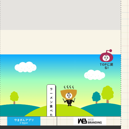
TOPに戻
る!
ラ
ー
メ
ン
食
べ
た
い
…