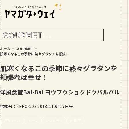
RANKING!
人気記事
TOP5
GOURMET
たべる
GOURMET
ホーム
・
GOURMET
・
地元民が選ぶ山形県ラーメン人気店
肌寒くなるこの季節に熱々グラタンを頬張れば幸せ！
【30選】ランキング付き
肌寒くなるこの季節に熱々グラタンを
GOURMET
頬張れば幸せ！
おすすめ！山形のそば【23選】地元民
の人気ランキング付！～日刊ヤマガタ
ウェイが厳選
洋風食堂Bal-Bal
ヨウフウショクドウバルバル
GOURMET
【お肉をやわらかくする方法10選】結
掲載号：ZERO☆23 2018年10月27日号
局何が効果的？～おすすめのお取り寄
せセットも！
TRIP
ZERO☆23
チーズ
レストラン
山形市
【写真付き】山寺の階段はきつい？階