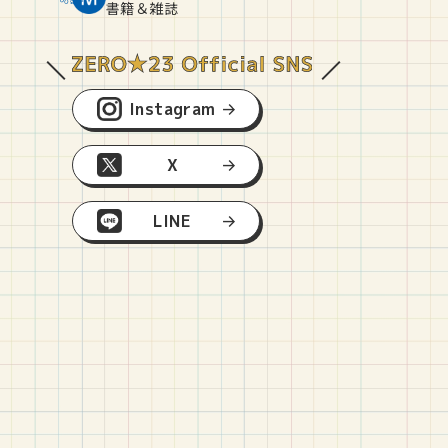
O
E
O
B
書籍＆雑誌
Instagram
X
LINE