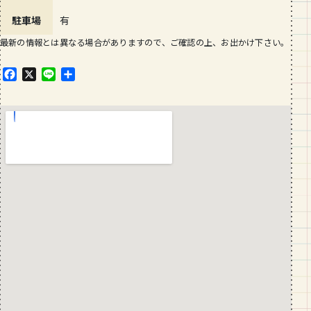
駐車場
有
最新の情報とは異なる場合がありますので、ご確認の上、お出かけ下さい。
F
X
L
共
a
i
有
c
n
e
e
b
o
o
k