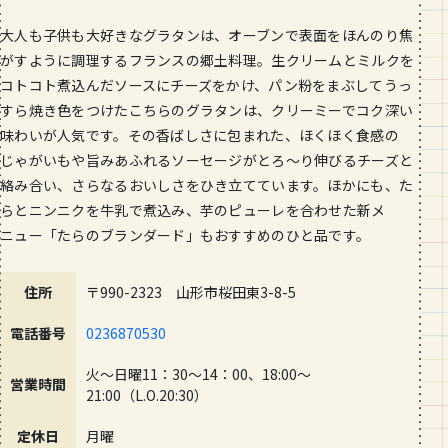
大人も子供も大好きなグラタンは、オーブンで表面をほんのり焦
がすように調理するフランスの郷土料理。生クリームとミルクを
コトコト煮込んだソースにチーズをかけ、パン粉をまぶしてうっ
すら焼き色をつけたこちらのグラタンは、クリーミーでコク深い
味わいが人気です。その香ばしさに包まれた、ほくほく食感の
じゃがいもや旨みあふれるソーセージがとろ〜り伸びるチーズと
絡み合い、さらなるおいしさをひき立てています。ほかにも、た
らとニンニクを牛乳で煮込み、芋のピューレを合わせた新メ
ニュー「たらのブランダード」もおすすめのひと品です。
住所
〒990-2323 山形市桜田東3-8-5
電話番号
0236870530
火～日曜11：30～14：00、18:00～
営業時間
21:00（L.O.20:30）
定休日
月曜