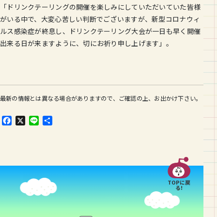
「ドリンクテーリングの開催を楽しみにしていただいていた皆様
がいる中で、大変心苦しい判断でございますが、新型コロナウィ
ルス感染症が終息し、ドリンクテーリング大会が一日も早く開催
出来る日が来ますように、切にお祈り申し上げます」。
最新の情報とは異なる場合がありますので、ご確認の上、お出かけ下さい。
F
X
L
共
a
i
有
c
n
e
e
b
o
o
TOPに戻
k
る!