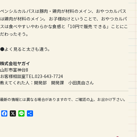
ペンシルカルパスは豚肉・鶏肉が材料のメイン、おやつカルパス
は鶏肉が材料のメイン。 お子様向けということで、おやつカルパ
スは食べやすいやわらかな食感と「10円で販売 できる」ことにこ
だわったそう。
●よく見ると太さも違う。
株式会社ヤガイ
山形市富神台8
お客様相談室TEL.023-643-7724
教えてくれた人：開発部 開発課 小田真由さん
最新の情報とは異なる場合がありますので、ご確認の上、お出かけ下さい。
F
X
L
共
a
i
有
c
n
e
e