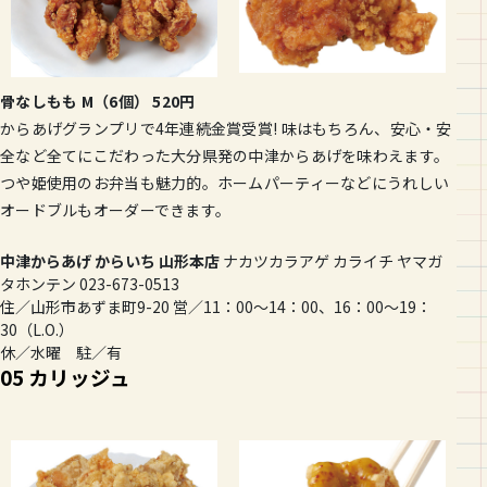
骨なしもも M（6個） 520円
からあげグランプリで4年連続金賞受賞! 味はもちろん、安心・安
全など全てにこだわった大分県発の中津からあげを味わえます。
つや姫使用のお弁当も魅力的。ホームパーティーなどにうれしい
オードブルもオーダーできます。
中津からあげ からいち 山形本店
ナカツカラアゲ カライチ ヤマガ
タホンテン 023-673-0513
住／山形市あずま町9-20 営／11：00～14：00、16：00～19：
30（L.O.）
休／水曜 駐／有
05 カリッジュ