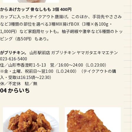
からあげカップ 骨なしもも 3個 400円
カップに入ったテイクアウト唐揚げ。このほか、手羽先やささみ
など3種類の部位を選べる3種MIX揚げBOX（3種×各100g・
1,000円）など家庭用セットも。柚子胡椒や激辛など6種類のトッ
ピング（各50円）もあり。
がブリチキン。
山形駅前店 ガブリチキン ヤマガタエキマエテン
023-616-5400
住／山形市香澄町1-5-13 営／16:00〜24:00（L.O.23:00）
※金・土曜、祝前日〜翌1:00（L.O.24:00）（テイクアウトの購
入・受取は16:15頃〜22:30）
休／不定休 駐／無
04 からいち