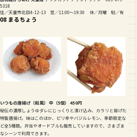
5318
住／天童市北目4-12-13 営／11:00〜19:30 休／月曜 駐／有
08 まるちょう
いつもの唐揚げ（和風） 中（5個） 450円
秘伝の濃厚しょうゆダレにじっくりと漬け込み、カラリと揚げた
特製唐揚げ。味はこのほか、ピリ辛やバジルレモン、季節限定な
ど全5種類。弁当やオードブルも販売していますので、さまざま
なシーンで利用できます。