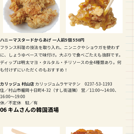
ハニーマスタードからあげ 一人前5個 550円
フランス料理の技法を取り入れ、ニンニクやショウガを使わず
に、しょうゆベースで味付け。大ぶりで食べごたえも抜群です。
ディップは明太マヨ・タルタル・チリソースの全4種類あり。何
も付けずにいただくのもおすすめ！
カリッジュ 村山店
カリッジュムラヤマテン 0237-53-1193
住／村山市楯岡十日町4-32（すし街道隣） 営／11:00〜14:00、
16:00〜19:00
休／不定休 駐／有
06 キムさんの韓国酒場