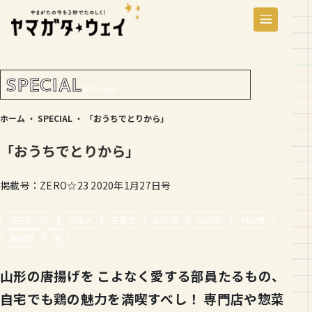
SPECIAL
スペシャル
ホーム
・
SPECIAL
・
「おうちでとりから」
「おうちでとりから」
掲載号：ZERO☆23 2020年1月27日号
ZERO☆23
グルメ
天童市
山形市
山辺町
村山市
東根市
肉
山形の唐揚げを こよなく愛する部員たるもの、
自宅でも鶏の魅力を満喫すべし！ 専門店や惣菜