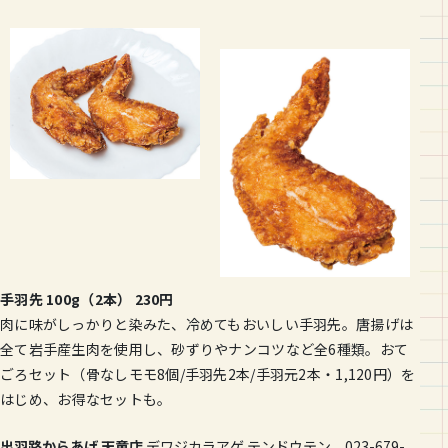
手羽先 100g（2本） 230円
肉に味がしっかりと染みた、冷めてもおいしい手羽先。唐揚げは
全て岩手産生肉を使用し、砂ずりやナンコツなど全6種類。おて
ごろセット（骨なしモモ8個/手羽先2本/手羽元2本・1,120円）を
はじめ、お得なセットも。
出羽路からあげ 天童店
デワジカラアゲ テンドウテン 023-679-