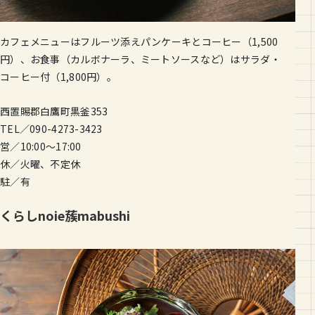
カフェメニューはフルーツ添えパンケーキとコーヒー（1,500
円）、お食事（カルボナーラ、ミートソースなど）はサラダ・
コーヒー付（1,800円）。
西置賜郡白鷹町黒釜353
TEL／090-4273-3423
営／10:00〜17:00
休／火曜、不定休
駐／有
くらしnoie蔟mabushi