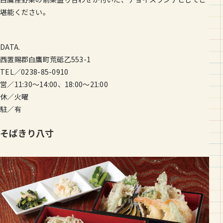
堪能ください。
DATA.
西置賜郡白鷹町荒砥乙553-1
TEL／0238-85-0910
営／11:30～14:00、18:00～21:00
休／火曜
駐／有
そばきり八寸