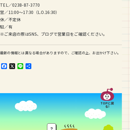
TEL／0238-87-3770
営／11:00〜17:30（L.O.16:30）
休／不定休
駐／有
※ご来店の際はSNS、ブログで営業日をご確認ください。
最新の情報とは異なる場合がありますので、ご確認の上、お出かけ下さい。
F
X
L
共
a
i
有
c
n
e
e
b
o
o
TOPに戻
k
る!
ラ