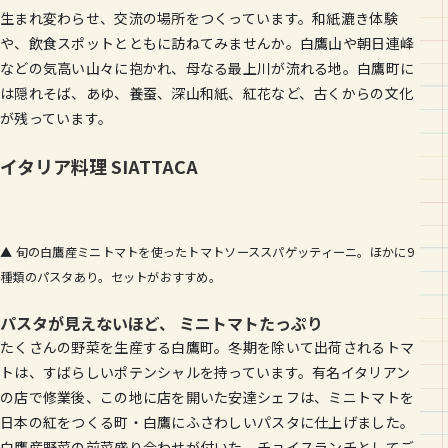
生まれ変わらせ、交流の場所をつくっています。和紙漉き体験
や、飲食スポットとともに訪ねてみませんか。白鷹山や朝日連峰
などの気高い山々に抱かれ、母なる最上川が流れる地。白鷹町に
は隠れそば、あゆ、養蚕、深山和紙、紅花など、古くからの文化
が残っています。
イタリア料理 SIATTACA
▲ 旬の白鷹産ミニトマトを使ったトマトソーススパゲッティーニ。ほかに9
種類のパスタあり。セットがおすすめ。
パスタが見えないほど、 ミニトマトたっぷり
たくさんの野菜を生産する白鷹町。冬期を除いて出荷されるトマ
トは、すばらしいポテンシャルを持っています。有名イタリアン
の店で修業後、この地に店を開いた安達シェフは、ミニトマトを
日本の紅をつくる町・白鷹にふさわしいパスタに仕上げました。
白鷹産野菜の前菜盛り合わせが付いた、チョイスランチとしてご