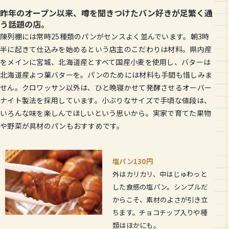
昨年のオープン以来、噂を聞きつけたパン好きが足繁く通
う話題の店。
陳列棚には常時
25
種類のパンがセンスよく並んでいます。朝
3
時
半に起きて仕込みを始めるという店主のこだわりは材料。県内産
をメインに宮城、北海道産とすべて国産小麦を使用し、バターは
北海道産よつ葉バターを。パンのためには材料も手間も惜しみま
せん。クロワッサン以外は、ひと晩寝かせて発酵させるオーバー
ナイト製法を採用しています。小ぶりなサイズで手頃な値段は、
いろんな味を楽しんでほしいという思いから。実家で育てた果物
や野菜が具材のパンもおすすめです。
塩パン130円
外はカリカリ、中はじゅわっと
した食感の塩パン。シンプルだ
からこそ、素材のよさが引き立
ちます。チョコチップ入りや種
類はほかにも。