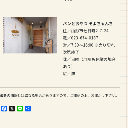
パンとおやつ そよちゃんち
住／山形市七日町2-7-24
電／023-674-0187
営／7:30～16:00 ※売り切れ
次第終了
休／日曜（月曜も休業の場合
あり）
駐／無
最新の情報とは異なる場合がありますので、ご確認の上、お出かけ下さい。
F
X
L
共
a
i
有
c
n
e
e