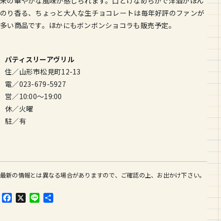
来の華やかな風味が感じられます。口どけなめらかで洋酒がほん
のり香る、ちょっと大人な生チョコレートは毎年好評のファンが
多い商品です。ほかにもボンボンショコラも販売予定。
パティスリーアヴリル
住／山形市松見町12-13
電／023-679-5927
営／10:00〜19:00
休／火曜
駐／有
最新の情報とは異なる場合がありますので、ご確認の上、お出かけ下さい。
F
X
L
共
a
i
有
c
n