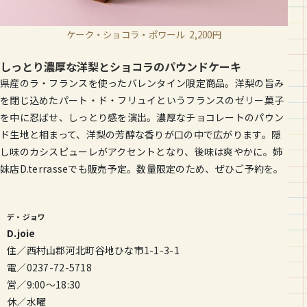
ケーク・ショコラ・ポワール
2,200円
しっとり濃厚な洋梨とショコラのパウンドケーキ
県産のラ・フランスを使ったバレンタイン限定商品。洋梨の旨み
を閉じ込めたパート・ド・フリュイというフランスのゼリー菓子
を中に忍ばせ、しっとり感を演出。濃厚なチョコレートのパウン
ド生地と相まって、洋梨の芳醇な香りが口の中で広がります。隠
し味のカシスピューレがアクセントとなり、後味は爽やかに。姉
妹店D.terrasseでも販売予定。数量限定のため、ぜひご予約を。
デ・ジョワ
D.joie
住／西村山郡河北町谷地ひな市1-1-3-1
電／0237-72-5718
営／9:00〜18:30
休／水曜