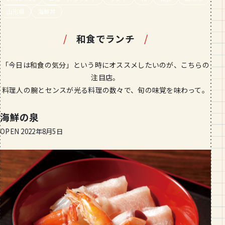
段数や所要時間をご紹介！
山形県
海鮮丼
GOURMET
/
和食でランチ
/
山形のおすすめパン屋さん【26選】地
元民が選ぶランキングBEST５付き！
_vol.1
「今日は和食の気分」という時にオススメしたいのが、こちらの
注目店。
料理人の腕とセンスが光る料理の数々で、旬の味覚を味わって。
海鮮の泉
OPEN 2022年8月5日