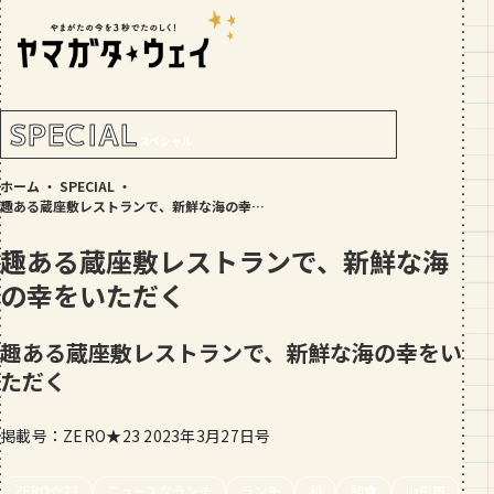
RANKING!
人気記事
TOP5
SPECIAL
スペシャル
GOURMET
ホーム
・
SPECIAL
・
地元民が選ぶ山形県ラーメン人気店
趣ある蔵座敷レストランで、新鮮な海の幸をいただく
【30選】ランキング付き
趣ある蔵座敷レストランで、新鮮な海
GOURMET
の幸をいただく
おすすめ！山形のそば【23選】地元民
の人気ランキング付！～日刊ヤマガタ
ウェイが厳選
趣ある蔵座敷レストランで、新鮮な海の幸をい
GOURMET
ただく
【お肉をやわらかくする方法10選】結
局何が効果的？～おすすめのお取り寄
せセットも！
掲載号：ZERO★23 2023年3月27日号
TRIP
【写真付き】山寺の階段はきつい？階
ZERO☆23
ニュースなランチ
ランチ
和
和食
山形市