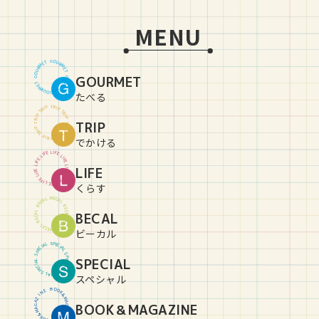
MENU
G
O
U
T
E
R
M
M
R
E
U
T
O
GOURMET
G
G
O
U
T
E
R
M
M
R
E
U
T
O
G
たべる
T
R
P
I
P
I
R
T
T
R
P
I
P
I
R
TRIP
T
T
R
P
I
P
I
R
T
T
R
P
I
P
I
R
T
でかける
L
I
E
F
F
E
I
L
L
I
E
F
F
E
I
L
L
LIFE
I
E
F
F
E
I
L
L
I
E
F
F
E
I
L
L
I
E
F
くらす
B
E
C
L
A
A
C
L
E
B
B
E
C
L
BECAL
A
A
C
L
E
B
B
E
C
L
A
A
C
L
E
B
ビーカル
S
P
L
E
A
C
I
I
C
A
E
L
P
S
S
P
SPECIAL
L
E
A
C
I
I
C
A
E
L
P
S
S
P
L
E
A
C
I
スペシャル
B
O
O
E
N
K
&
I
Z
M
A
A
BOOK＆MAGAZINE
G
G
A
A
Z
M
&
I
K
N