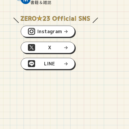
O
E
O
B
書籍＆雑誌
Instagram
X
LINE