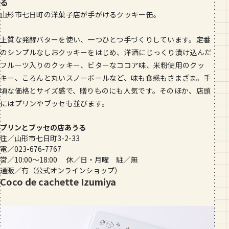
る
山形市七日町の洋菓子店が手がけるクッキー缶。
上質な発酵バターを使い、一つひとつ手づくりしています。定番
のシンプルなしおクッキーをはじめ、洋酒にじっくり漬け込んだ
フルーツ入りのクッキー、ビターなココア味、米粉使用のクッ
キー、ころんと丸いスノーボールなど、味も食感もさまざま。手
頃な価格とサイズ感で、贈りものにも人気です。そのほか、店頭
にはプリンやブッセも並びます。
プリンとブッセの店あうる
住／山形市七日町3-2-33
電／023-676-7767
営／10:00〜18:00 休／日・月曜 駐／無
通販／有（公式オンラインショップ）
Coco de cachette Izumiya