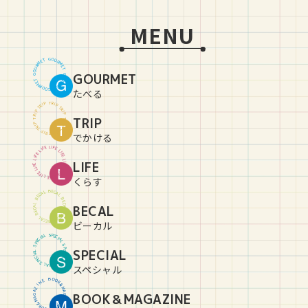
MENU
G
O
U
T
E
R
M
M
R
E
U
T
O
GOURMET
G
G
O
U
T
E
R
M
M
R
E
U
T
O
G
たべる
T
R
P
I
P
I
R
T
T
R
P
I
P
I
R
TRIP
T
T
R
P
I
P
I
R
T
T
R
P
I
P
I
R
T
でかける
L
I
E
F
F
E
I
L
L
I
E
F
F
E
I
L
L
LIFE
I
E
F
F
E
I
L
L
I
E
F
F
E
I
L
L
I
E
F
くらす
B
E
C
L
A
A
C
L
E
B
B
E
C
L
BECAL
A
A
C
L
E
B
B
E
C
L
A
A
C
L
E
B
ビーカル
S
P
L
E
A
C
I
I
C
A
E
L
P
S
S
P
SPECIAL
L
E
A
C
I
I
C
A
E
L
P
S
S
P
L
E
A
C
I
スペシャル
B
O
O
E
N
K
&
I
Z
M
A
A
BOOK＆MAGAZINE
G
G
A
A
Z
M
&
I
K
N