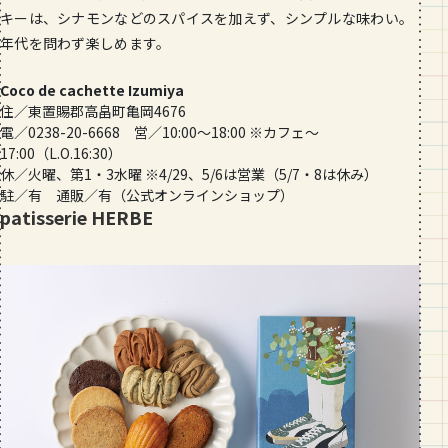
キーは、シナモンなどのスパイスを加えず、シンプルな味わい。
年代を問わず楽しめます。
Coco de cachette Izumiya
住／東置賜郡高畠町亀岡4676
電／0238-20-6668 営／10:00〜18:00 ※カフェ〜
17:00（L.O.16:30）
休／火曜、第1・3水曜 ※4/29、5/6は営業（5/7・8は休み）
駐／有 通販／有（公式オンラインショップ）
patisserie HERBE