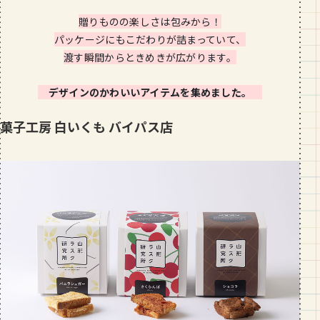
段数や所要時間をご紹介！
贈りものの楽しさは包みから！
パッケージにもこだわりが詰まっていて、
GOURMET
渡す瞬間からときめきが広がります。
山形のおすすめパン屋さん【26選】地
元民が選ぶランキングBEST５付き！
_vol.1
デザインのかわいいアイテムを集めました。
菓子工房 白いくも バイパス店