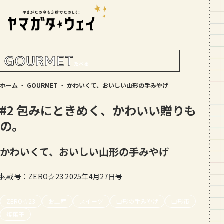
RANKING!
人気記事
TOP5
GOURMET
たべる
GOURMET
ホーム
・
GOURMET
・
かわいくて、おいしい山形の手みやげ
地元民が選ぶ山形県ラーメン人気店
【30選】ランキング付き
#2 包みにときめく、かわいい贈りも
GOURMET
の。
おすすめ！山形のそば【23選】地元民
の人気ランキング付！～日刊ヤマガタ
かわいくて、おいしい山形の手みやげ
ウェイが厳選
GOURMET
【お肉をやわらかくする方法10選】結
掲載号：ZERO☆23 2025年4月27日号
局何が効果的？～おすすめのお取り寄
せセットも！
ZERO☆23
お土産
スイーツ
山形の手みやげ
山形市
TRIP
焼菓子
【写真付き】山寺の階段はきつい？階