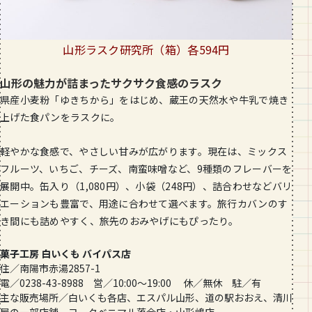
山形ラスク研究所（箱）各594円
山形の魅力が詰まったサクサク食感のラスク
県産小麦粉「ゆきちから」をはじめ、蔵王の天然水や牛乳で焼き
上げた食パンをラスクに。
軽やかな食感で、やさしい甘みが広がります。現在は、ミックス
フルーツ、いちご、チーズ、南蛮味噌など、9種類のフレーバーを
展開中。缶入り（1,080円）、小袋（248円）、詰合わせなどバリ
エーションも豊富で、用途に合わせて選べます。旅行カバンのす
き間にも詰めやすく、旅先のおみやげにもぴったり。
菓子工房 白いくも バイパス店
住／南陽市赤湯2857-1
電／0238-43-8988 営／10:00〜19:00 休／無休 駐／有
主な販売場所／白いくも各店、エスパル山形、道の駅おおえ、清川
屋の一部店舗、ヨークベニマル落合店・山形嶋店