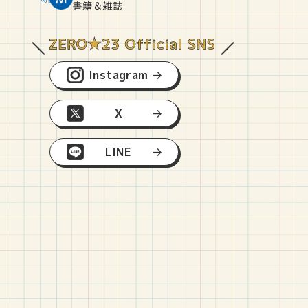
O
E
O
B
書籍＆雑誌
Instagram
X
LINE