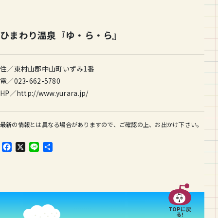
ひまわり温泉『ゆ・ら・ら』
住／東村山郡中山町いずみ1番
電／
023-662-5780
HP
／http://www.yurara.jp/
最新の情報とは異なる場合がありますので、ご確認の上、お出かけ下さい。
F
X
L
共
a
i
有
c
n
e
e
b
o
o
TOPに戻
k
る!