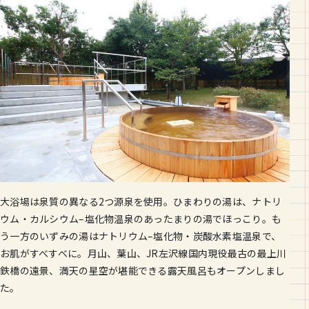
大浴場は泉質の異なる
2
つ源泉を使用。ひまわりの湯は、ナトリ
ウム・カルシウム
–
塩化物温泉のあったまりの湯でほっこり。も
う一方のいずみの湯はナトリウム
–
塩化物・炭酸水素塩温泉で、
お肌がすべすべに。月山、葉山、
JR
左沢線国内現役最古の最上川
鉄橋の遠景、満天の星空が堪能できる露天風呂もオープンしまし
た。