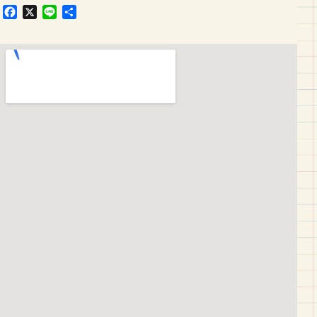
F
X
L
共
a
i
有
c
n
e
e
b
o
o
k