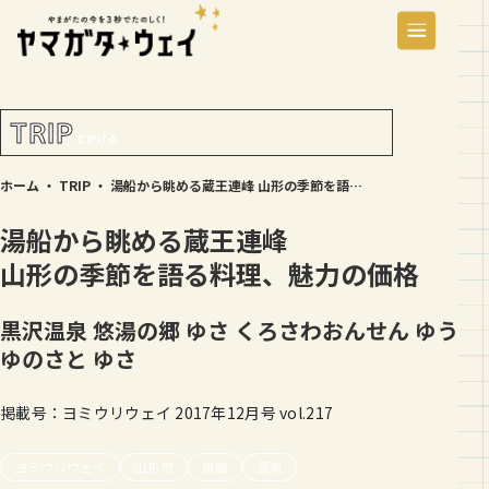
TRIP
でかける
ホーム
・
TRIP
・
湯船から眺める蔵王連峰 山形の季節を語る料理、魅力の価格
湯船から眺める蔵王連峰
山形の季節を語る料理、魅力の価格
黒沢温泉 悠湯の郷 ゆさ
くろさわおんせん ゆう
ゆのさと ゆさ
掲載号：ヨミウリウェイ 2017年12月号 vol.217
ヨミウリウェイ
山形市
旅館
温泉