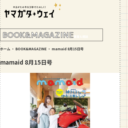
RANKING!
人気記事
TOP5
BOOK&MAGAZINE
書籍＆雑誌
GOURMET
ホーム
・
BOOK&MAGAZINE
・
mamaid 8月15日号
地元民が選ぶ山形県ラーメン人気店
【30選】ランキング付き
mamaid 8月15日号
GOURMET
おすすめ！山形のそば【23選】地元民
の人気ランキング付！～日刊ヤマガタ
ウェイが厳選
GOURMET
【お肉をやわらかくする方法10選】結
局何が効果的？～おすすめのお取り寄
せセットも！
TRIP
【写真付き】山寺の階段はきつい？階