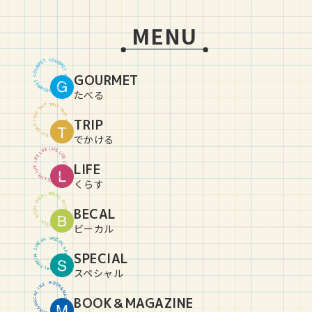
MENU
G
O
U
T
E
R
M
M
R
E
U
T
O
GOURMET
G
G
O
U
T
E
R
M
M
R
E
U
T
O
G
たべる
T
R
P
I
P
I
R
T
T
R
P
I
P
I
R
TRIP
T
T
R
P
I
P
I
R
T
T
R
P
I
P
I
R
T
でかける
L
I
E
F
F
E
I
L
L
I
E
F
F
E
I
L
L
LIFE
I
E
F
F
E
I
L
L
I
E
F
F
E
I
L
L
I
E
F
くらす
B
E
C
L
A
A
C
L
E
B
B
E
C
L
BECAL
A
A
C
L
E
B
B
E
C
L
A
A
C
L
E
B
ビーカル
S
P
L
E
A
C
I
I
C
A
E
L
P
S
S
P
SPECIAL
L
E
A
C
I
I
C
A
E
L
P
S
S
P
L
E
A
C
I
スペシャル
B
O
O
E
N
K
&
I
Z
M
A
A
BOOK＆MAGAZINE
G
G
A
A
Z
M
&
I
K
N