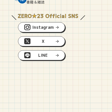
O
E
O
B
書籍＆雑誌
Instagram
X
LINE