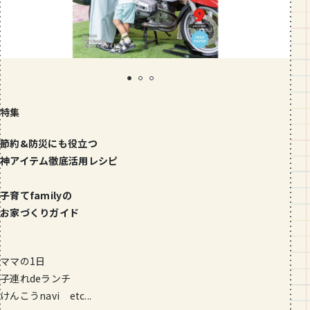
段数や所要時間をご紹介！
GOURMET
山形のおすすめパン屋さん【26選】地
元民が選ぶランキングBEST５付き！
_vol.1
特集
節約&防災にも役立つ
神アイテム徹底活用レシピ
子育てfamilyの
お家づくりガイド
ママの1日
子連れdeランチ
けんこうnavi etc...