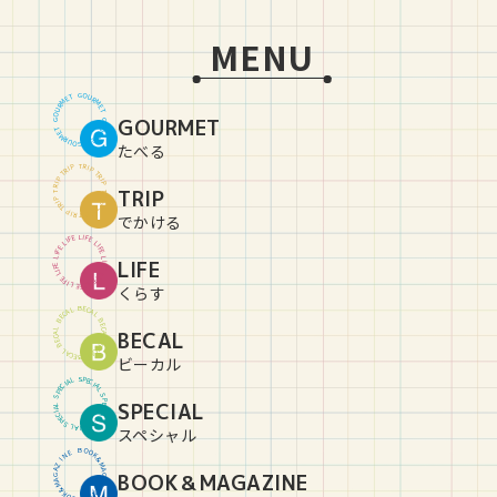
MENU
G
O
U
T
E
R
M
M
R
E
U
T
O
GOURMET
G
G
O
U
T
E
R
M
M
R
E
U
T
O
G
たべる
T
R
P
I
P
I
R
T
T
R
P
I
P
I
R
TRIP
T
T
R
P
I
P
I
R
T
T
R
P
I
P
I
R
T
でかける
L
I
E
F
F
E
I
L
L
I
E
F
F
E
I
L
L
LIFE
I
E
F
F
E
I
L
L
I
E
F
F
E
I
L
L
I
E
F
くらす
B
E
C
L
A
A
C
L
E
B
B
E
C
L
BECAL
A
A
C
L
E
B
B
E
C
L
A
A
C
L
E
B
ビーカル
S
P
L
E
A
C
I
I
C
A
E
L
P
S
S
P
SPECIAL
L
E
A
C
I
I
C
A
E
L
P
S
S
P
L
E
A
C
I
スペシャル
B
O
O
E
N
K
&
I
Z
M
A
A
BOOK＆MAGAZINE
G
G
A
A
Z
M
&
I
K
N