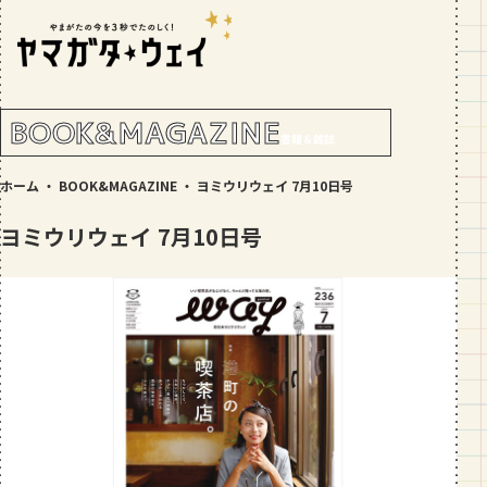
RANKING!
人気記事
TOP5
BOOK&MAGAZINE
書籍＆雑誌
GOURMET
ホーム
・
BOOK&MAGAZINE
・
ヨミウリウェイ 7月10日号
地元民が選ぶ山形県ラーメン人気店
【30選】ランキング付き
ヨミウリウェイ 7月10日号
GOURMET
おすすめ！山形のそば【23選】地元民
の人気ランキング付！～日刊ヤマガタ
ウェイが厳選
GOURMET
【お肉をやわらかくする方法10選】結
局何が効果的？～おすすめのお取り寄
せセットも！
TRIP
【写真付き】山寺の階段はきつい？階