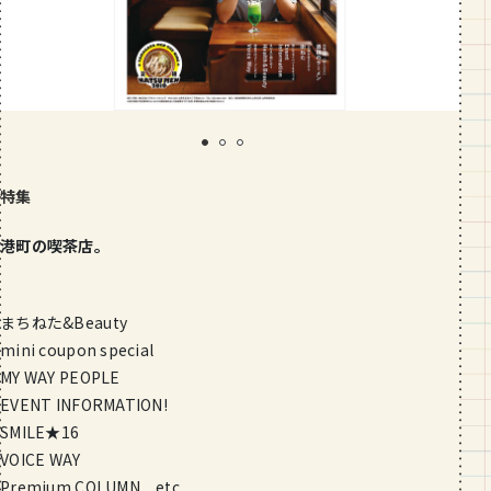
段数や所要時間をご紹介！
GOURMET
山形のおすすめパン屋さん【26選】地
元民が選ぶランキングBEST５付き！
_vol.1
特集
港町の喫茶店。
まちねた&Beauty
mini coupon special
MY WAY PEOPLE
EVENT INFORMATION!
SMILE★16
VOICE WAY
Premium COLUMN etc...