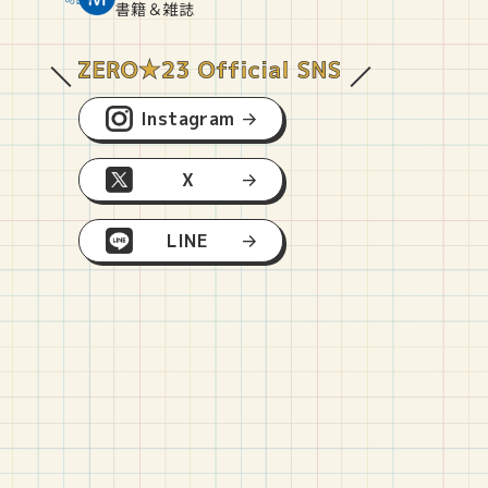
O
E
O
B
書籍＆雑誌
Instagram
X
LINE